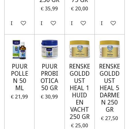
€ 35,99
€ 20,00
In winkelwagen
In winkelwagen
In winkelwagen
In winkelw
PUUR
PUUR
RENSKE
RENSKE
POLLE
PROBI
GOLDD
GOLDD
N 50
OTICA
UST
UST
ML
50 GR
HEAL 1
HEAL 5
HUID
DARME
€ 21,99
€ 30,99
EN
N 250
VACHT
GR
250 GR
€ 27,50
€ 25,00