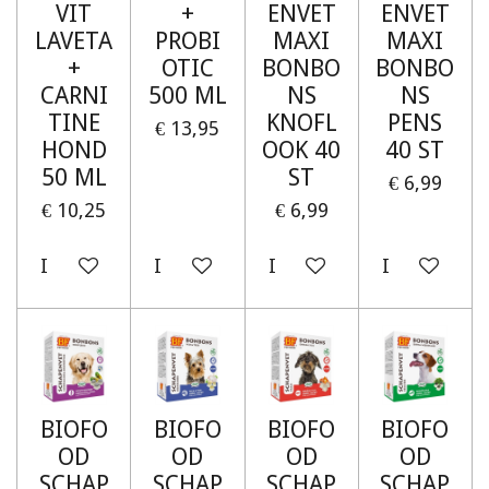
VIT
+
ENVET
ENVET
LAVETA
PROBI
MAXI
MAXI
+
OTIC
BONBO
BONBO
CARNI
500 ML
NS
NS
TINE
KNOFL
PENS
€ 13,95
HOND
OOK 40
40 ST
50 ML
ST
€ 6,99
€ 10,25
€ 6,99
In winkelwagen
In winkelwagen
In winkelwagen
In winkelw
BIOFO
BIOFO
BIOFO
BIOFO
OD
OD
OD
OD
SCHAP
SCHAP
SCHAP
SCHAP