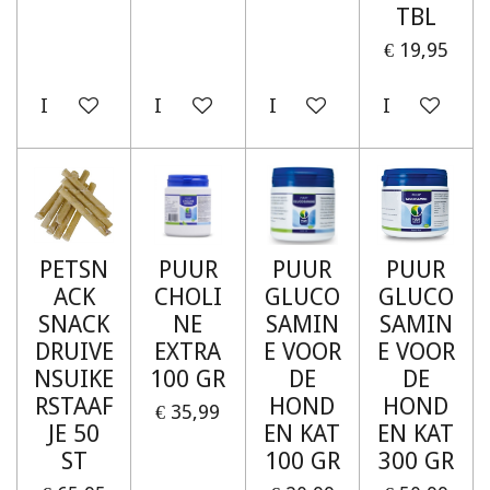
TBL
€ 19,95
In winkelwagen
In winkelwagen
In winkelwagen
In winkelw
PETSN
PUUR
PUUR
PUUR
ACK
CHOLI
GLUCO
GLUCO
SNACK
NE
SAMIN
SAMIN
DRUIVE
EXTRA
E VOOR
E VOOR
NSUIKE
100 GR
DE
DE
RSTAAF
HOND
HOND
€ 35,99
JE 50
EN KAT
EN KAT
ST
100 GR
300 GR