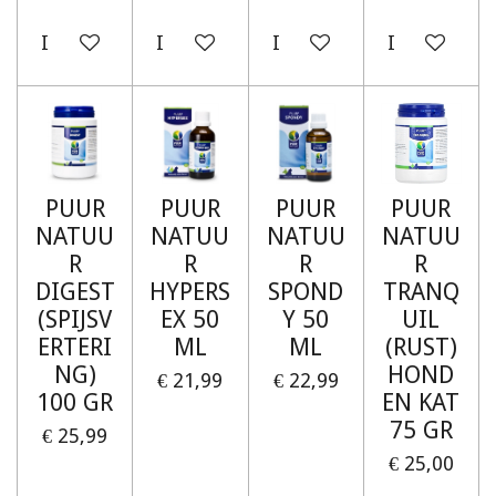
In winkelwagen
In winkelwagen
In winkelwagen
In winkelw
PUUR
PUUR
PUUR
PUUR
NATUU
NATUU
NATUU
NATUU
R
R
R
R
DIGEST
HYPERS
SPOND
TRANQ
(SPIJSV
EX 50
Y 50
UIL
ERTERI
ML
ML
(RUST)
NG)
HOND
€ 21,99
€ 22,99
100 GR
EN KAT
75 GR
€ 25,99
€ 25,00