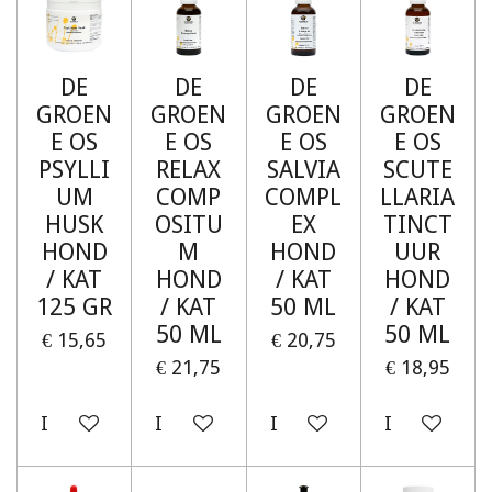
DE
DE
DE
DE
GROEN
GROEN
GROEN
GROEN
E OS
E OS
E OS
E OS
PSYLLI
RELAX
SALVIA
SCUTE
UM
COMP
COMPL
LLARIA
HUSK
OSITU
EX
TINCT
HOND
M
HOND
UUR
/ KAT
HOND
/ KAT
HOND
125 GR
/ KAT
50 ML
/ KAT
50 ML
50 ML
€ 15,65
€ 20,75
€ 21,75
€ 18,95
In winkelwagen
In winkelwagen
In winkelwagen
In winkelw