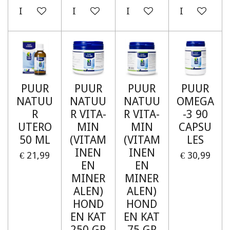
In winkelwagen
In winkelwagen
In winkelwagen
In winkelw
PUUR
PUUR
PUUR
PUUR
NATUU
NATUU
NATUU
OMEGA
R
R VITA-
R VITA-
-3 90
UTERO
MIN
MIN
CAPSU
50 ML
(VITAM
(VITAM
LES
INEN
INEN
€ 21,99
€ 30,99
EN
EN
MINER
MINER
ALEN)
ALEN)
HOND
HOND
EN KAT
EN KAT
250 GR
75 GR