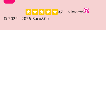
I
n
s
t
© 2022 - 2026 Baco&Co
a
g
r
a
m