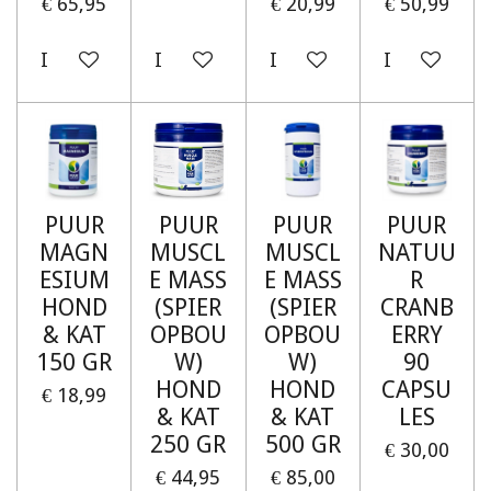
€ 65,95
€ 20,99
€ 50,99
In winkelwagen
In winkelwagen
In winkelwagen
In winkelw
PUUR
PUUR
PUUR
PUUR
MAGN
MUSCL
MUSCL
NATUU
ESIUM
E MASS
E MASS
R
HOND
(SPIER
(SPIER
CRANB
& KAT
OPBOU
OPBOU
ERRY
150 GR
W)
W)
90
HOND
HOND
CAPSU
€ 18,99
& KAT
& KAT
LES
250 GR
500 GR
€ 30,00
€ 44,95
€ 85,00