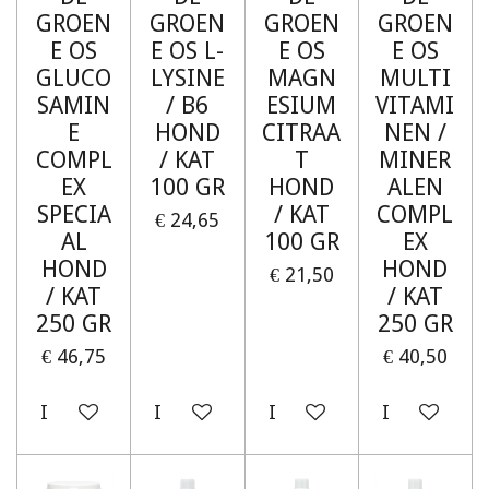
GROEN
GROEN
GROEN
GROEN
E OS
E OS L-
E OS
E OS
GLUCO
LYSINE
MAGN
MULTI
SAMIN
/ B6
ESIUM
VITAMI
E
HOND
CITRAA
NEN /
COMPL
/ KAT
T
MINER
EX
100 GR
HOND
ALEN
SPECIA
/ KAT
COMPL
€ 24,65
AL
100 GR
EX
HOND
HOND
€ 21,50
/ KAT
/ KAT
250 GR
250 GR
€ 46,75
€ 40,50
In winkelwagen
In winkelwagen
In winkelwagen
In winkelw