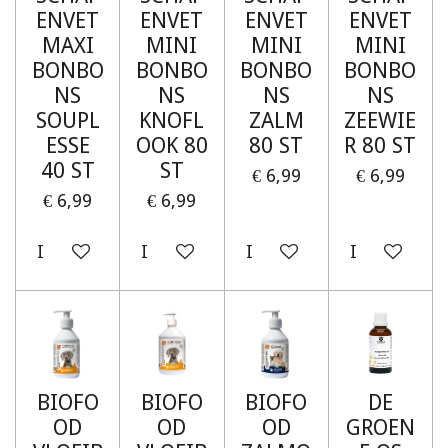
ENVET
ENVET
ENVET
ENVET
MAXI
MINI
MINI
MINI
BONBO
BONBO
BONBO
BONBO
NS
NS
NS
NS
SOUPL
KNOFL
ZALM
ZEEWIE
ESSE
OOK 80
80 ST
R 80 ST
40 ST
ST
€ 6,99
€ 6,99
€ 6,99
€ 6,99
In winkelwagen
In winkelwagen
In winkelwagen
In winkelw
BIOFO
BIOFO
BIOFO
DE
OD
OD
OD
GROEN