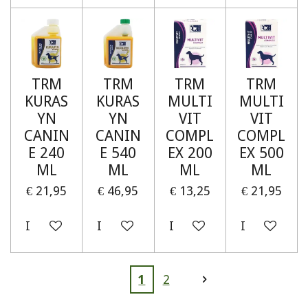
TRM
TRM
TRM
TRM
KURAS
KURAS
MULTI
MULTI
YN
YN
VIT
VIT
CANIN
CANIN
COMPL
COMPL
E 240
E 540
EX 200
EX 500
ML
ML
ML
ML
€ 21,95
€ 46,95
€ 13,25
€ 21,95
In winkelwagen
In winkelwagen
In winkelwagen
In winkelw
1
2