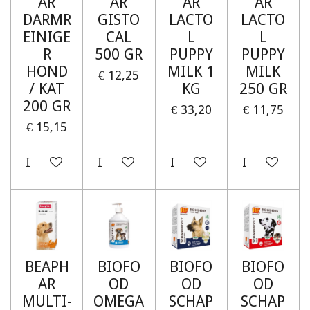
AR
AR
AR
AR
DARMR
GISTO
LACTO
LACTO
EINIGE
CAL
L
L
R
500 GR
PUPPY
PUPPY
HOND
MILK 1
MILK
€ 12,25
/ KAT
KG
250 GR
200 GR
€ 33,20
€ 11,75
€ 15,15
In winkelwagen
In winkelwagen
In winkelwagen
In winkelw
BEAPH
BIOFO
BIOFO
BIOFO
AR
OD
OD
OD
MULTI-
OMEGA
SCHAP
SCHAP