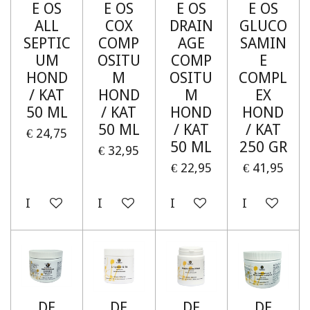
E OS
E OS
E OS
E OS
ALL
COX
DRAIN
GLUCO
SEPTIC
COMP
AGE
SAMIN
UM
OSITU
COMP
E
HOND
M
OSITU
COMPL
/ KAT
HOND
M
EX
50 ML
/ KAT
HOND
HOND
50 ML
/ KAT
/ KAT
€ 24,75
50 ML
250 GR
€ 32,95
€ 22,95
€ 41,95
In winkelwagen
In winkelwagen
In winkelwagen
In winkelw
DE
DE
DE
DE