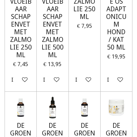
VLOEIB
VLOEIB
ZALMO
E OS
AAR
AAR
LIE 250
ADAPT
SCHAP
SCHAP
ML
ONICU
ENVET
ENVET
M
€ 7,95
MET
MET
HOND
ZALMO
ZALMO
/ KAT
LIE 250
LIE 500
50 ML
ML
ML
€ 19,95
€ 7,45
€ 13,95
In winkelwagen
In winkelwagen
In winkelwagen
In winkelw
DE
DE
DE
DE
GROEN
GROEN
GROEN
GROEN