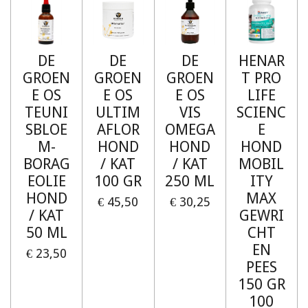
DE
DE
DE
HENAR
GROEN
GROEN
GROEN
T PRO
E OS
E OS
E OS
LIFE
TEUNI
ULTIM
VIS
SCIENC
SBLOE
AFLOR
OMEGA
E
M-
HOND
HOND
HOND
BORAG
/ KAT
/ KAT
MOBIL
EOLIE
100 GR
250 ML
ITY
HOND
MAX
€ 45,50
€ 30,25
/ KAT
GEWRI
50 ML
CHT
EN
€ 23,50
PEES
150 GR
100