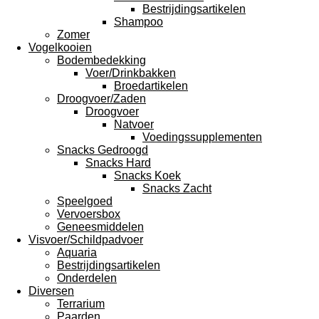
Bestrijdingsartikelen
Shampoo
Zomer
Vogelkooien
Bodembedekking
Voer/Drinkbakken
Broedartikelen
Droogvoer/Zaden
Droogvoer
Natvoer
Voedingssupplementen
Snacks Gedroogd
Snacks Hard
Snacks Koek
Snacks Zacht
Speelgoed
Vervoersbox
Geneesmiddelen
Visvoer/Schildpadvoer
Aquaria
Bestrijdingsartikelen
Onderdelen
Diversen
Terrarium
Paarden