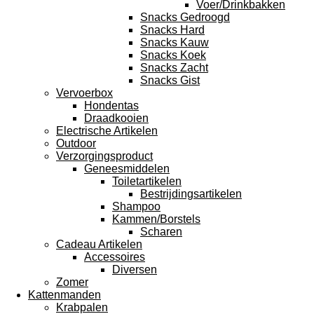
Voer/Drinkbakken
Snacks Gedroogd
Snacks Hard
Snacks Kauw
Snacks Koek
Snacks Zacht
Snacks Gist
Vervoerbox
Hondentas
Draadkooien
Electrische Artikelen
Outdoor
Verzorgingsproduct
Geneesmiddelen
Toiletartikelen
Bestrijdingsartikelen
Shampoo
Kammen/Borstels
Scharen
Cadeau Artikelen
Accessoires
Diversen
Zomer
Kattenmanden
Krabpalen