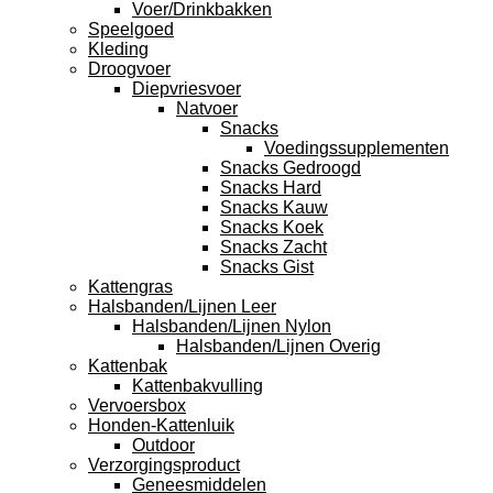
Voer/Drinkbakken
Speelgoed
Kleding
Droogvoer
Diepvriesvoer
Natvoer
Snacks
Voedingssupplementen
Snacks Gedroogd
Snacks Hard
Snacks Kauw
Snacks Koek
Snacks Zacht
Snacks Gist
Kattengras
Halsbanden/Lijnen Leer
Halsbanden/Lijnen Nylon
Halsbanden/Lijnen Overig
Kattenbak
Kattenbakvulling
Vervoersbox
Honden-Kattenluik
Outdoor
Verzorgingsproduct
Geneesmiddelen