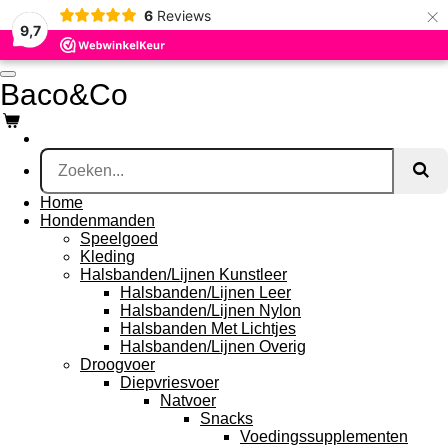
×
6
Reviews
Ga
9,7
direct
naar
de
Baco&Co
hoofdinhoud
Home
Hondenmanden
Speelgoed
Kleding
Halsbanden/Lijnen Kunstleer
Halsbanden/Lijnen Leer
Halsbanden/Lijnen Nylon
Halsbanden Met Lichtjes
Halsbanden/Lijnen Overig
Droogvoer
Diepvriesvoer
Natvoer
Snacks
Voedingssupplementen