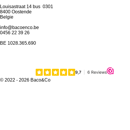
Louisastraat 14 bus 0301
8400 Oostende
Belgie
info@bacoenco.be
0456 22 39 26
BE
1028.365.690
I
n
s
t
© 2022 - 2026 Baco&Co
a
g
r
a
m