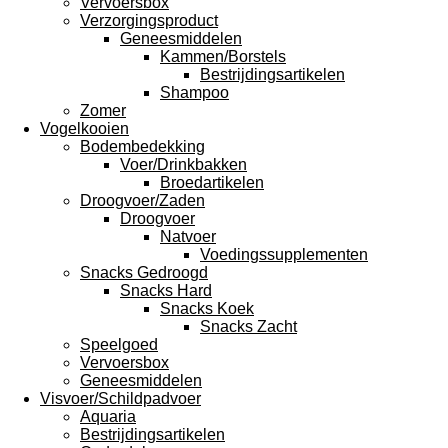
Vervoersbox
Verzorgingsproduct
Geneesmiddelen
Kammen/Borstels
Bestrijdingsartikelen
Shampoo
Zomer
Vogelkooien
Bodembedekking
Voer/Drinkbakken
Broedartikelen
Droogvoer/Zaden
Droogvoer
Natvoer
Voedingssupplementen
Snacks Gedroogd
Snacks Hard
Snacks Koek
Snacks Zacht
Speelgoed
Vervoersbox
Geneesmiddelen
Visvoer/Schildpadvoer
Aquaria
Bestrijdingsartikelen