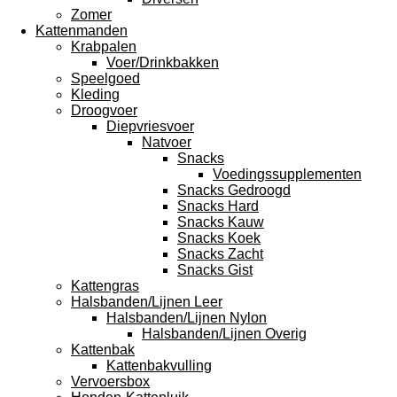
Zomer
Kattenmanden
Krabpalen
Voer/Drinkbakken
Speelgoed
Kleding
Droogvoer
Diepvriesvoer
Natvoer
Snacks
Voedingssupplementen
Snacks Gedroogd
Snacks Hard
Snacks Kauw
Snacks Koek
Snacks Zacht
Snacks Gist
Kattengras
Halsbanden/Lijnen Leer
Halsbanden/Lijnen Nylon
Halsbanden/Lijnen Overig
Kattenbak
Kattenbakvulling
Vervoersbox