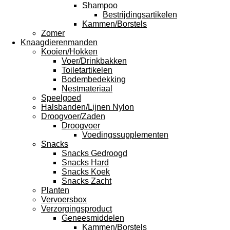
Shampoo
Bestrijdingsartikelen
Kammen/Borstels
Zomer
Knaagdierenmanden
Kooien/Hokken
Voer/Drinkbakken
Toiletartikelen
Bodembedekking
Nestmateriaal
Speelgoed
Halsbanden/Lijnen Nylon
Droogvoer/Zaden
Droogvoer
Voedingssupplementen
Snacks
Snacks Gedroogd
Snacks Hard
Snacks Koek
Snacks Zacht
Planten
Vervoersbox
Verzorgingsproduct
Geneesmiddelen
Kammen/Borstels