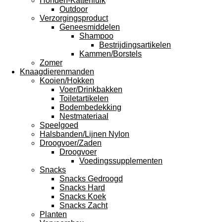
Honden-Kattenluik
Outdoor
Verzorgingsproduct
Geneesmiddelen
Shampoo
Bestrijdingsartikelen
Kammen/Borstels
Zomer
Knaagdierenmanden
Kooien/Hokken
Voer/Drinkbakken
Toiletartikelen
Bodembedekking
Nestmateriaal
Speelgoed
Halsbanden/Lijnen Nylon
Droogvoer/Zaden
Droogvoer
Voedingssupplementen
Snacks
Snacks Gedroogd
Snacks Hard
Snacks Koek
Snacks Zacht
Planten