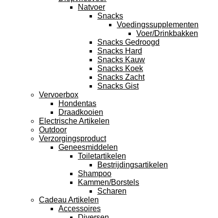
Natvoer
Snacks
Voedingssupplementen
Voer/Drinkbakken
Snacks Gedroogd
Snacks Hard
Snacks Kauw
Snacks Koek
Snacks Zacht
Snacks Gist
Vervoerbox
Hondentas
Draadkooien
Electrische Artikelen
Outdoor
Verzorgingsproduct
Geneesmiddelen
Toiletartikelen
Bestrijdingsartikelen
Shampoo
Kammen/Borstels
Scharen
Cadeau Artikelen
Accessoires
Diversen