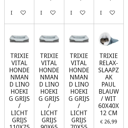
In winkelwagen
In winkelwagen
In winkelwagen
In winkelw
TRIXIE
TRIXIE
TRIXIE
TRIXIE
VITAL
VITAL
VITAL
RELAX-
HONDE
HONDE
HONDE
SLAAPZ
NMAN
NMAN
NMAN
AK
D LINO
D LINO
D LINO
PAUL
HOEKI
HOEKI
HOEKI
BLAUW
G GRIJS
G GRIJS
G GRIJS
/ WIT
/
/
/
60X40X
LICHT
LICHT
LICHT
12 CM
GRIJS
GRIJS
GRIJS
€ 26,99
110X75
90X65
70X55