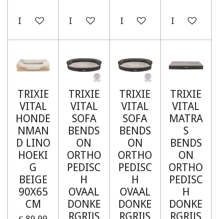
In winkelwagen
In winkelwagen
In winkelwagen
In winkelw
TRIXIE
TRIXIE
TRIXIE
TRIXIE
VITAL
VITAL
VITAL
VITAL
HONDE
SOFA
SOFA
MATRA
NMAN
BENDS
BENDS
S
D LINO
ON
ON
BENDS
HOEKI
ORTHO
ORTHO
ON
G
PEDISC
PEDISC
ORTHO
BEIGE
H
H
PEDISC
90X65
OVAAL
OVAAL
H
CM
DONKE
DONKE
DONKE
RGRIJS
RGRIJS
RGRIJS
€ 89,99