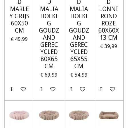
D
D
D
D
MARLE
MALIA
MALIA
LONNI
Y GRIJS
HOEKI
HOEKI
ROND
60X50
G
G
ROZE
CM
GOUDZ
GOUDZ
60X60X
AND
AND
13 CM
€ 49,99
GEREC
GEREC
€ 39,99
YCLED
YCLED
80X65
65X55
CM
CM
€ 69,99
€ 54,99
In winkelwagen
In winkelwagen
In winkelwagen
In winkelw