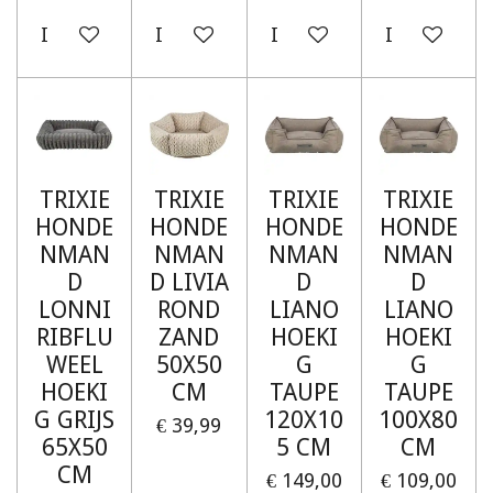
In winkelwagen
In winkelwagen
In winkelwagen
In winkelw
TRIXIE
TRIXIE
TRIXIE
TRIXIE
HONDE
HONDE
HONDE
HONDE
NMAN
NMAN
NMAN
NMAN
D
D LIVIA
D
D
LONNI
ROND
LIANO
LIANO
RIBFLU
ZAND
HOEKI
HOEKI
WEEL
50X50
G
G
HOEKI
CM
TAUPE
TAUPE
G GRIJS
120X10
100X80
€ 39,99
65X50
5 CM
CM
CM
€ 149,00
€ 109,00