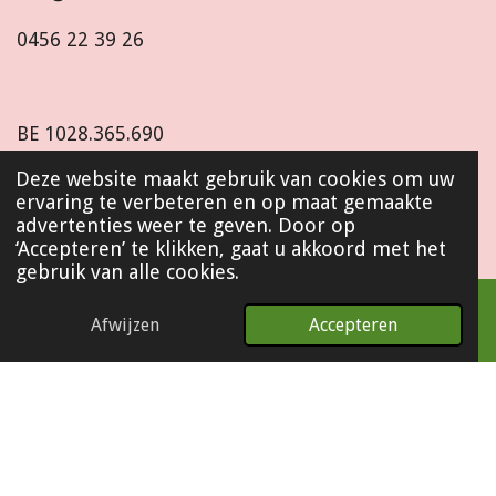
0456 22 39 26
BE
1028.365.690
Deze website maakt gebruik van cookies om uw
ervaring te verbeteren en op maat gemaakte
I
advertenties weer te geven. Door op
n
‘Accepteren’ te klikken, gaat u akkoord met het
s
gebruik van alle cookies.
t
© 2022 - 2026 Baco&Co
a
g
Afwijzen
Accepteren
r
a
m