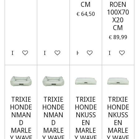
CM
ROEN
100X70
€ 64,50
X20
CM
€ 89,99
In winkelwagen
In winkelwagen
Houd mij op de hoogte
In winkelw
TRIXIE
TRIXIE
TRIXIE
TRIXIE
HONDE
HONDE
HONDE
HONDE
NMAN
NMAN
NKUSS
NKUSS
D
D
EN
EN
MARLE
MARLE
MARLE
MARLE
Y WAVE
Y WAVE
Y WAVE
Y WAVE