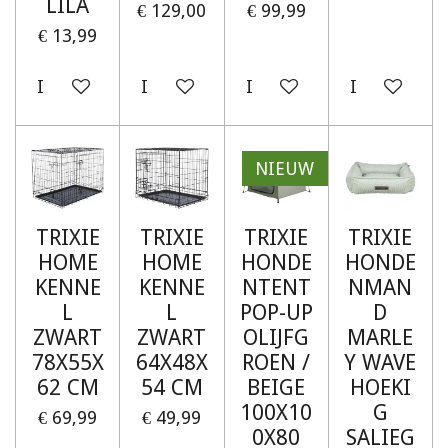
LILA
€ 129,00
€ 99,99
€ 13,99
In winkelwagen
In winkelwagen
In winkelwagen
In winkelw
NIEUW
TRIXIE
TRIXIE
TRIXIE
TRIXIE
HOME
HOME
HONDE
HONDE
KENNE
KENNE
NTENT
NMAN
L
L
POP-UP
D
ZWART
ZWART
OLIJFG
MARLE
78X55X
64X48X
ROEN /
Y WAVE
62 CM
54 CM
BEIGE
HOEKI
100X10
G
€ 69,99
€ 49,99
0X80
SALIEG