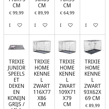
CM
CM
CM
€ 99,99
€ 89,99
€ 64,99
In winkelwagen
In winkelwagen
In winkelwagen
In winkelw
TRIXIE
TRIXIE
TRIXIE
TRIXIE
JUNIOR
HOME
HOME
HOME
SPEELS
KENNE
KENNE
KENNE
ET
L
L
L
DEKEN
ZWART
ZWART
ZWART
EN
116X77
109X71
93X62X
KONIJN
X86
X79
69 CM
GRIJS /
CM
CM
€ 89,99