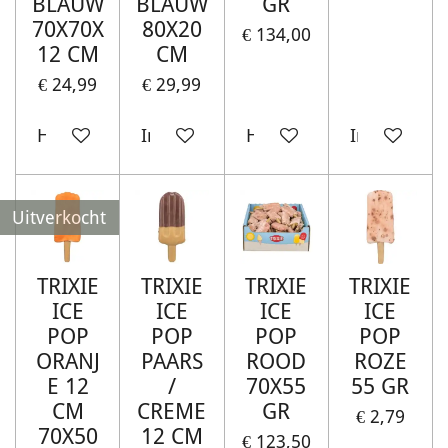
BLAUW
BLAUW
GR
70X70X
80X20
€ 134,00
12 CM
CM
€ 24,99
€ 29,99
Houd mij op de hoogte
In winkelwagen
Houd mij op de hoogte
In winkelw
Uitverkocht
TRIXIE
TRIXIE
TRIXIE
TRIXIE
ICE
ICE
ICE
ICE
POP
POP
POP
POP
ORANJ
PAARS
ROOD
ROZE
E 12
/
70X55
55 GR
CM
CREME
GR
€ 2,79
70X50
12 CM
€ 123,50