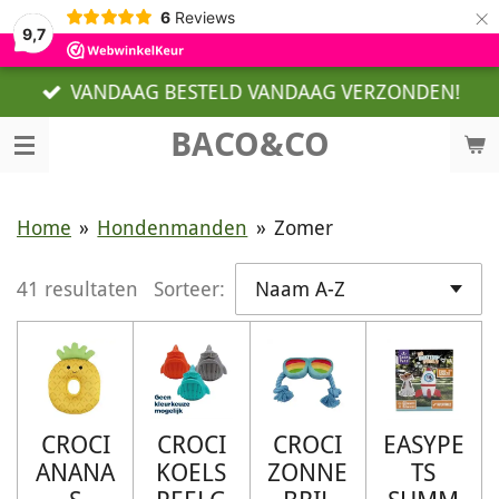
×
6
Reviews
9,7
VANDAAG BESTELD VANDAAG VERZONDEN!
BACO&CO
Home
»
Hondenmanden
»
Zomer
41 resultaten
Sorteer:
CROCI
CROCI
CROCI
EASYPE
ANANA
KOELS
ZONNE
TS