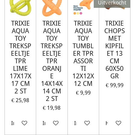
Uitverkocht
TRIXIE
TRIXIE
TRIXIE
TRIXIE
AQUA
AQUA
AQUA
CHOPS
TOY
TOY
TOY
MET
TREKSP
TREKSP
TUMBL
KIPFIL
EELTJE
EELTJE
ER TPR
ET 13
TPR
TPR
ASSOR
CM
LIME
ORANJ
TI
60X50
17X17X
E
12X12X
GR
17 CM
14X14X
12 CM
€ 99,99
2 ST
14 CM
€ 9,99
2 ST
€ 25,98
€ 19,98
In winkelwagen
In winkelwagen
In winkelwagen
Houd mij o