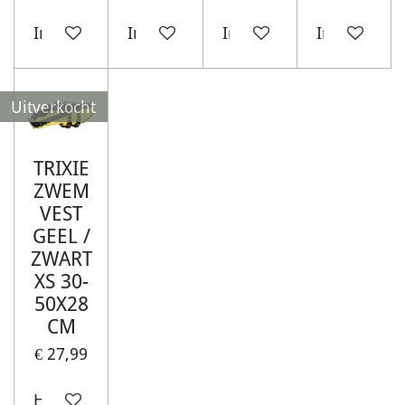
In winkelwagen
In winkelwagen
In winkelwagen
In winkelw
Uitverkocht
TRIXIE
ZWEM
VEST
GEEL /
ZWART
XS 30-
50X28
CM
€ 27,99
Houd mij op de hoogte