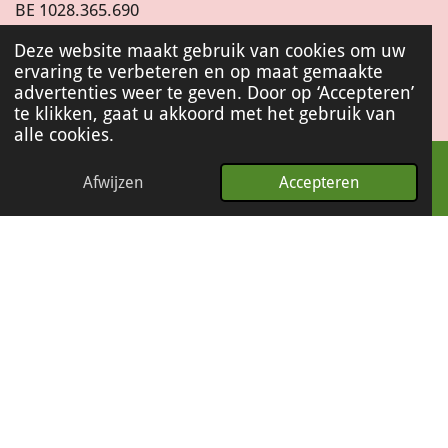
BE
1028.365.690
Deze website maakt gebruik van cookies om uw
ervaring te verbeteren en op maat gemaakte
I
advertenties weer te geven. Door op ‘Accepteren’
n
te klikken, gaat u akkoord met het gebruik van
s
alle cookies.
t
© 2022 - 2026 Baco&Co
a
g
Afwijzen
Accepteren
r
a
m