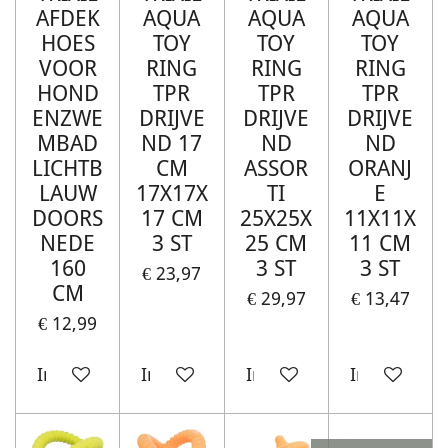
AFDEK
AQUA
AQUA
AQUA
HOES
TOY
TOY
TOY
VOOR
RING
RING
RING
HOND
TPR
TPR
TPR
ENZWE
DRIJVE
DRIJVE
DRIJVE
MBAD
ND 17
ND
ND
LICHTB
CM
ASSOR
ORANJ
LAUW
17X17X
TI
E
DOORS
17 CM
25X25X
11X11X
NEDE
3 ST
25 CM
11 CM
160
3 ST
3 ST
€ 23,97
CM
€ 29,97
€ 13,47
€ 12,99
In winkelwagen
In winkelwagen
In winkelwagen
In winkelw