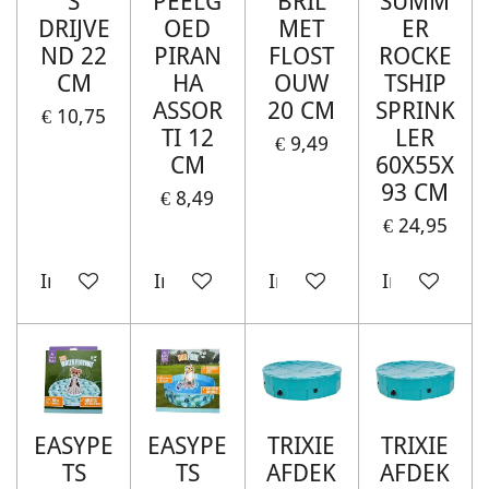
S
PEELG
BRIL
SUMM
DRIJVE
OED
MET
ER
ND 22
PIRAN
FLOST
ROCKE
CM
HA
OUW
TSHIP
ASSOR
20 CM
SPRINK
€ 10,75
TI 12
LER
€ 9,49
CM
60X55X
93 CM
€ 8,49
€ 24,95
In winkelwagen
In winkelwagen
In winkelwagen
In winkelw
EASYPE
EASYPE
TRIXIE
TRIXIE
TS
TS
AFDEK
AFDEK