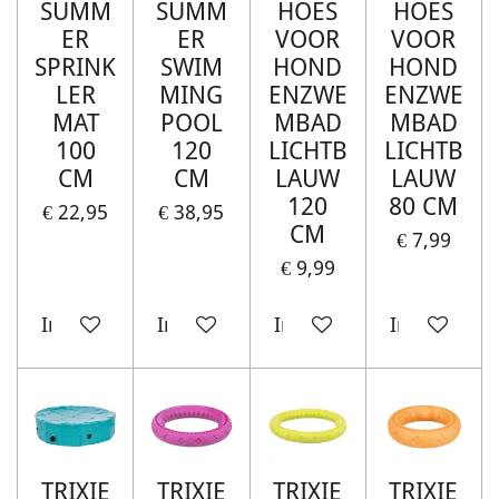
SUMM
SUMM
HOES
HOES
ER
ER
VOOR
VOOR
SPRINK
SWIM
HOND
HOND
LER
MING
ENZWE
ENZWE
MAT
POOL
MBAD
MBAD
100
120
LICHTB
LICHTB
CM
CM
LAUW
LAUW
120
80 CM
€ 22,95
€ 38,95
CM
€ 7,99
€ 9,99
In winkelwagen
In winkelwagen
In winkelwagen
In winkelw
TRIXIE
TRIXIE
TRIXIE
TRIXIE