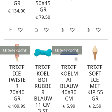
GR
50X45
GR
€ 134,00
€ 79,50
Houd mij op de hoogte
In winkelwagen
In winkelwagen
In winkelw
Uitverkocht
Uitverkocht
TRIXIE
TRIXIE
TRIXIE
TRIXIE
ICE
KOEL
KOELM
SOFT
TWISTE
BOT
AT
ICE
R
RUBBE
BLAUW
MET
70X40
R
40X30
KIP 55
GR
BLAUW
CM
GR
11 CM
€ 109,99
€ 5,99
€ 2,59
3 ST