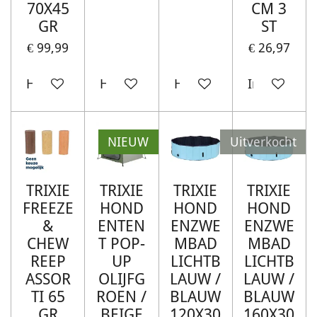
70X45
CM 3
GR
ST
€ 99,99
€ 26,97
Houd mij op de hoogte
Houd mij op de hoogte
Houd mij op de hoogte
In winkelw
NIEUW
Uitverkocht
TRIXIE
TRIXIE
TRIXIE
TRIXIE
FREEZE
HOND
HOND
HOND
&
ENTEN
ENZWE
ENZWE
CHEW
T POP-
MBAD
MBAD
REEP
UP
LICHTB
LICHTB
ASSOR
OLIJFG
LAUW /
LAUW /
TI 65
ROEN /
BLAUW
BLAUW
GR
BEIGE
120X30
160X30