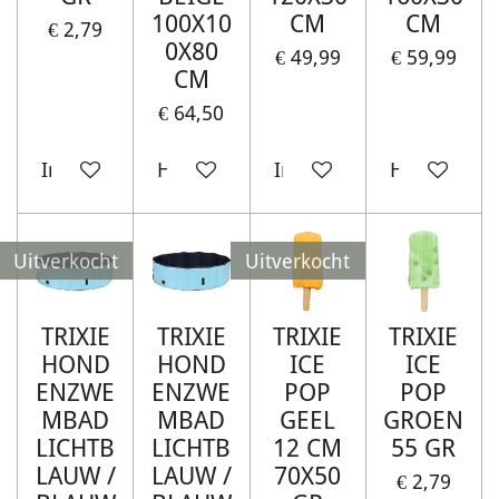
100X10
CM
CM
€ 2,79
0X80
€ 49,99
€ 59,99
CM
€ 64,50
In winkelwagen
Houd mij op de hoogte
In winkelwagen
Houd mij o
Uitverkocht
Uitverkocht
TRIXIE
TRIXIE
TRIXIE
TRIXIE
HOND
HOND
ICE
ICE
ENZWE
ENZWE
POP
POP
MBAD
MBAD
GEEL
GROEN
LICHTB
LICHTB
12 CM
55 GR
LAUW /
LAUW /
70X50
€ 2,79