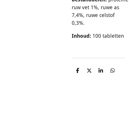
ruw vet 1%, ruwe as
7,4%, ruwe celstof
0,3%.
Inhoud:
100 tabletten
D
D
S
D
e
e
h
e
l
e
a
l
e
l
r
e
n
e
n