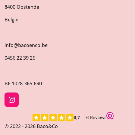
8400 Oostende
Belgie
info@bacoenco.be
0456 22 39 26
BE
1028.365.690
I
n
s
t
© 2022 - 2026 Baco&Co
a
g