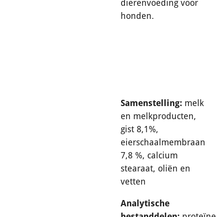
dierenvoeding voor
honden.
Samenstelling:
melk
en melkproducten,
gist 8,1%,
eierschaalmembraan
7,8 %, calcium
stearaat, oliën en
vetten
Analytische
bestanddelen:
proteïne