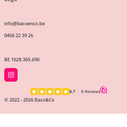
info@bacoenco.be
0456 22 39 26
BE
1028.365.690
I
n
s
t
© 2022 - 2026 Baco&Co
a
g
r
a
m