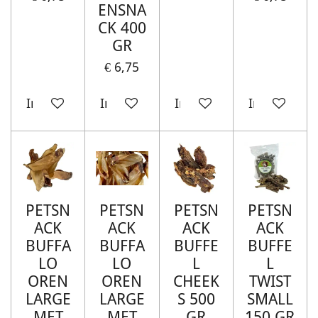
ENSNA
CK 400
GR
€ 6,75
In winkelwagen
In winkelwagen
In winkelwagen
In winkelw
PETSN
PETSN
PETSN
PETSN
ACK
ACK
ACK
ACK
BUFFA
BUFFA
BUFFE
BUFFE
LO
LO
L
L
OREN
OREN
CHEEK
TWIST
LARGE
LARGE
S 500
SMALL
MET
MET
GR
150 GR