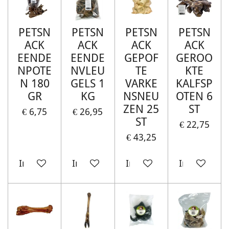
PETSN
PETSN
PETSN
PETSN
ACK
ACK
ACK
ACK
EENDE
EENDE
GEPOF
GEROO
NPOTE
NVLEU
TE
KTE
N 180
GELS 1
VARKE
KALFSP
GR
KG
NSNEU
OTEN 6
ZEN 25
ST
€ 6,75
€ 26,95
ST
€ 22,75
€ 43,25
In winkelwagen
In winkelwagen
In winkelwagen
In winkelw