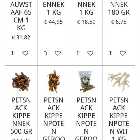
AUWST
ENNEK
NNEK
NNEK
AAF 65
1 KG
1 KG
180 GR
CM 1
€ 44,95
€ 18,50
€ 6,75
KG
€ 31,82
In winkelwagen
In winkelwagen
In winkelwagen
In winkelw
PETSN
PETSN
PETSN
PETSN
ACK
ACK
ACK
ACK
KIPPE
KIPPE
KIPPE
KIPPE
NNEK
NPOTE
NPOTE
NPOTE
500 GR
N
N
N WIT
GEROO
GEROO
1 KG