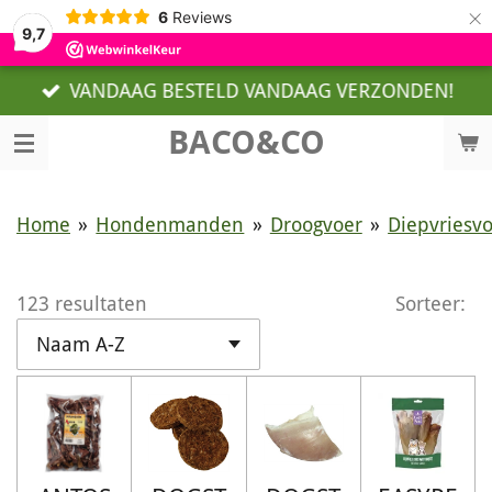
×
6
Reviews
9,7
VANDAAG BESTELD VANDAAG VERZONDEN!
BACO&CO
Home
»
Hondenmanden
»
Droogvoer
»
Diepvriesv
123 resultaten
Sorteer: