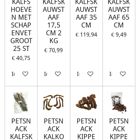
KALFS
KALFSK
KALFSK
KALFSK
HOEVE
AUWST
AUWST
AUWST
N MET
AAF
AAF 35
AAF 65
SCHAP
17,5
CM
CM
ENVET
CM 2
€ 119,94
€ 9,49
GROOT
KG
25 ST
€ 70,99
€ 40,75
In winkelwagen
In winkelwagen
In winkelwagen
In winkelw
PETSN
PETSN
PETSN
PETSN
ACK
ACK
ACK
ACK
KALFSK
KALKO
KIPPE
KIPPE