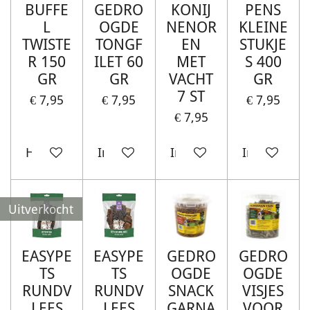
BUFFE
GEDRO
KONIJ
PENS
L
OGDE
NENOR
KLEINE
TWISTE
TONGF
EN
STUKJE
R 150
ILET 60
MET
S 400
GR
GR
VACHT
GR
7 ST
€ 7,95
€ 7,95
€ 7,95
€ 7,95
Houd mij op de hoogte
In winkelwagen
In winkelwagen
In winkelw
Uitverkocht
EASYPE
EASYPE
GEDRO
GEDRO
TS
TS
OGDE
OGDE
RUNDV
RUNDV
SNACK
VISJES
LEES
LEES
GARNA
VOOR