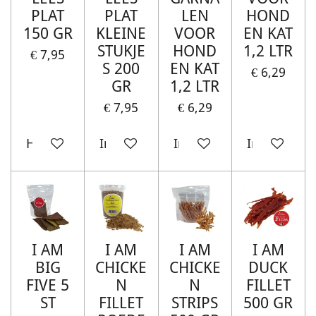
PLAT
PLAT
LEN
HOND
150 GR
KLEINE
VOOR
EN KAT
STUKJE
HOND
1,2 LTR
€ 7,95
S 200
EN KAT
€ 6,29
GR
1,2 LTR
€ 7,95
€ 6,29
Houd mij op de hoogte
In winkelwagen
In winkelwagen
In winkelw
I AM
I AM
I AM
I AM
BIG
CHICKE
CHICKE
DUCK
FIVE 5
N
N
FILLET
ST
FILLET
STRIPS
500 GR