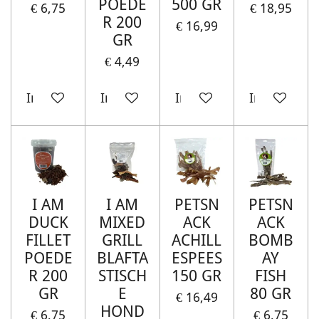
POEDE
500 GR
€ 6,75
€ 18,95
R 200
€ 16,99
GR
€ 4,49
In winkelwagen
In winkelwagen
In winkelwagen
In winkelw
I AM
I AM
PETSN
PETSN
DUCK
MIXED
ACK
ACK
FILLET
GRILL
ACHILL
BOMB
POEDE
BLAFTA
ESPEES
AY
R 200
STISCH
150 GR
FISH
GR
E
80 GR
€ 16,49
HOND
€ 6,75
€ 6,75