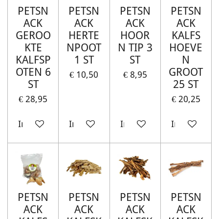
PETSN
PETSN
PETSN
PETSN
ACK
ACK
ACK
ACK
GEROO
HERTE
HOOR
KALFS
KTE
NPOOT
N TIP 3
HOEVE
KALFSP
1 ST
ST
N
OTEN 6
GROOT
€ 10,50
€ 8,95
ST
25 ST
€ 28,95
€ 20,25
In winkelwagen
In winkelwagen
In winkelwagen
In winkelw
PETSN
PETSN
PETSN
PETSN
ACK
ACK
ACK
ACK