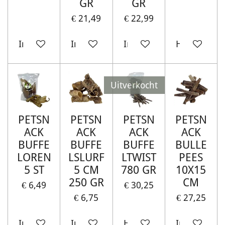
GR
GR
€ 21,49
€ 22,99
In winkelwagen
In winkelwagen
In winkelwagen
Houd mij o
Uitverkocht
PETSN
PETSN
PETSN
PETSN
ACK
ACK
ACK
ACK
BUFFE
BUFFE
BUFFE
BULLE
LOREN
LSLURF
LTWIST
PEES
5 ST
5 CM
780 GR
10X15
250 GR
CM
€ 6,49
€ 30,25
€ 6,75
€ 27,25
In winkelwagen
In winkelwagen
Houd mij op de hoogte
In winkelw