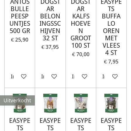
ANTOS
DOGST
DOGST
EASYPE
BULLE
AR
AR
TS
PEESP
BELON
KALFS
BUFFA
UNTJES
INGSSC
HOEVE
LO
500 GR
HIJVEN
N
OREN
32 ST
GROOT
MET
€ 25,90
100 ST
VLEES
€ 37,95
4 ST
€ 70,00
€ 7,95
In winkelwagen
In winkelwagen
In winkelwagen
In winkelw
Uitverkocht
EASYPE
EASYPE
EASYPE
EASYPE
TS
TS
TS
TS