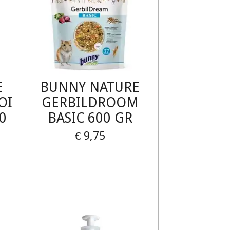
E
BUNNY NATURE
OI
GERBILDROOM
0
BASIC 600 GR
€ 9,75