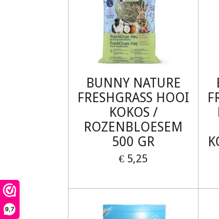
BUNNY NATURE
FRESHGRASS HOOI
F
KOKOS /
ROZENBLOESEM
500 GR
K
€ 5,25
9,7