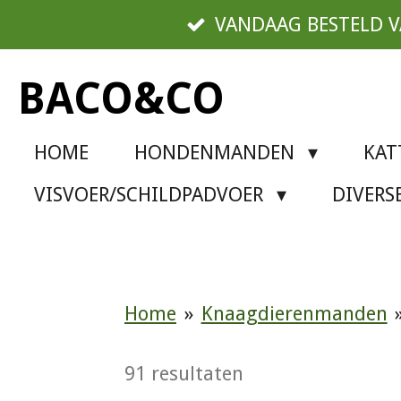
Ga
VANDAAG BESTELD 
direct
naar
BACO&CO
de
hoofdinhoud
HOME
HONDENMANDEN
KA
VISVOER/SCHILDPADVOER
DIVER
Home
»
Knaagdierenmanden
91 resultaten