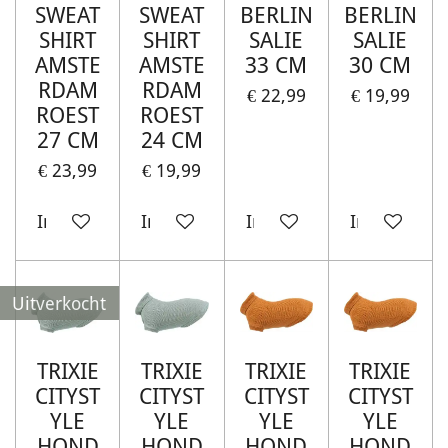
SWEAT
SWEAT
BERLIN
BERLIN
SHIRT
SHIRT
SALIE
SALIE
AMSTE
AMSTE
33 CM
30 CM
RDAM
RDAM
€ 22,99
€ 19,99
ROEST
ROEST
27 CM
24 CM
€ 23,99
€ 19,99
In winkelwagen
In winkelwagen
In winkelwagen
In winkelw
Uitverkocht
TRIXIE
TRIXIE
TRIXIE
TRIXIE
CITYST
CITYST
CITYST
CITYST
YLE
YLE
YLE
YLE
HOND
HOND
HOND
HOND