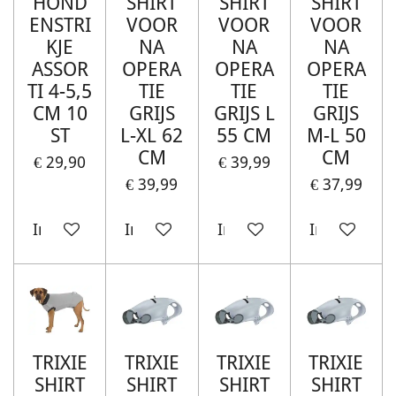
HOND
SHIRT
SHIRT
SHIRT
ENSTRI
VOOR
VOOR
VOOR
KJE
NA
NA
NA
ASSOR
OPERA
OPERA
OPERA
TI 4-5,5
TIE
TIE
TIE
CM 10
GRIJS
GRIJS L
GRIJS
ST
L-XL 62
55 CM
M-L 50
CM
CM
€ 29,90
€ 39,99
€ 39,99
€ 37,99
In winkelwagen
In winkelwagen
In winkelwagen
In winkelw
TRIXIE
TRIXIE
TRIXIE
TRIXIE
SHIRT
SHIRT
SHIRT
SHIRT