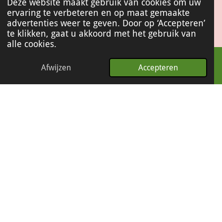
Deze website maakt gebruik van cookies om uw
ervaring te verbeteren en op maat gemaakte
I
advertenties weer te geven. Door op ‘Accepteren’
n
te klikken, gaat u akkoord met het gebruik van
s
alle cookies.
t
© 2022 - 2026 Baco&Co
a
g
Afwijzen
Accepteren
r
a
m