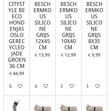
CITYST
BESCH
BESCH
BESCH
YLE BE
ERMKO
ERMKO
ERMKO
ECO
US
US
US
HOND
SILICO
SILICO
SILICO
ENJAS
NE
NE
NE
OSLO
GRIJS
GRIJS
GRIJS
GEREC
12X45
10X40
8X35
YCLED
CM
CM
CM
JADE
€ 13,99
€ 12,99
€ 9,99
GROEN
36 CM
€ 44,99
In winkelwagen
In winkelwagen
In winkelwagen
In winkelw