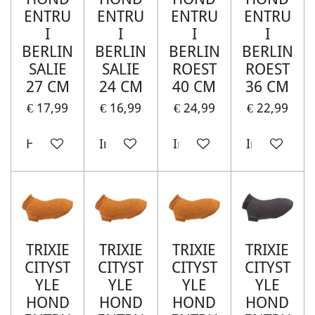
ENTRU
ENTRU
ENTRU
ENTRU
I
I
I
I
BERLIN
BERLIN
BERLIN
BERLIN
SALIE
SALIE
ROEST
ROEST
27 CM
24 CM
40 CM
36 CM
€ 17,99
€ 16,99
€ 24,99
€ 22,99
Houd mij op de hoogte
In winkelwagen
In winkelwagen
In winkelw
TRIXIE
TRIXIE
TRIXIE
TRIXIE
CITYST
CITYST
CITYST
CITYST
YLE
YLE
YLE
YLE
HOND
HOND
HOND
HOND