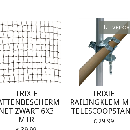
Uitverko
TRIXIE
TRIXIE
ATTENBESCHERM
RAILINGKLEM M
NET ZWART 6X3
TELESCOOPSTA
MTR
€ 29,99
€ 39,99