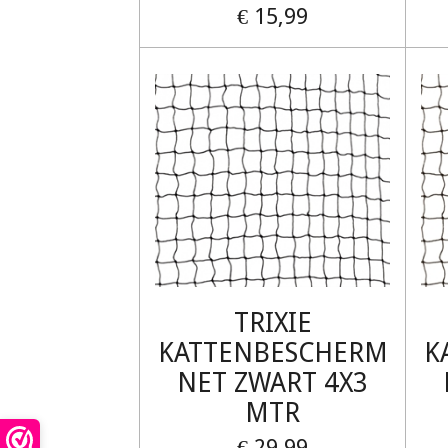
€ 15,99
TRIXIE
KATTENBESCHERM
K
NET ZWART 4X3
MTR
€ 29,99