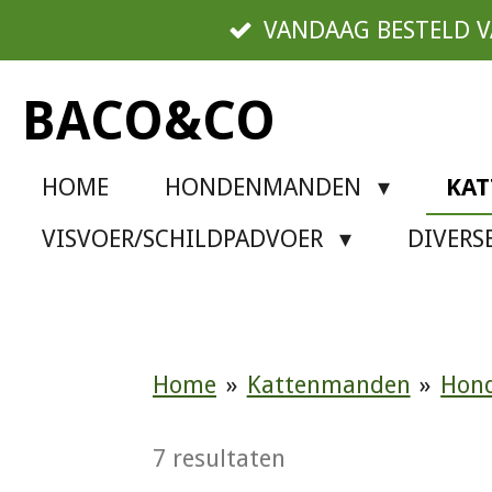
Ga
VANDAAG BESTELD 
direct
naar
BACO&CO
de
hoofdinhoud
HOME
HONDENMANDEN
KA
VISVOER/SCHILDPADVOER
DIVER
Home
»
Kattenmanden
»
Hond
7 resultaten