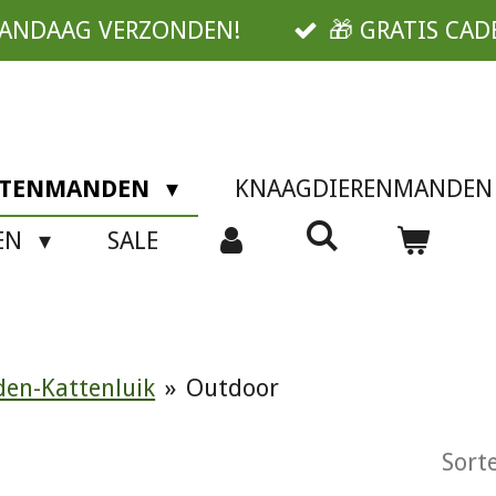
VANDAAG VERZONDEN!
🎁 GRATIS CAD
TTENMANDEN
KNAAGDIERENMANDE
SEN
SALE
en-Kattenluik
»
Outdoor
Sorte