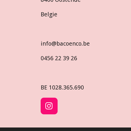
Belgie
info@bacoenco.be
0456 22 39 26
BE
1028.365.690
I
n
s