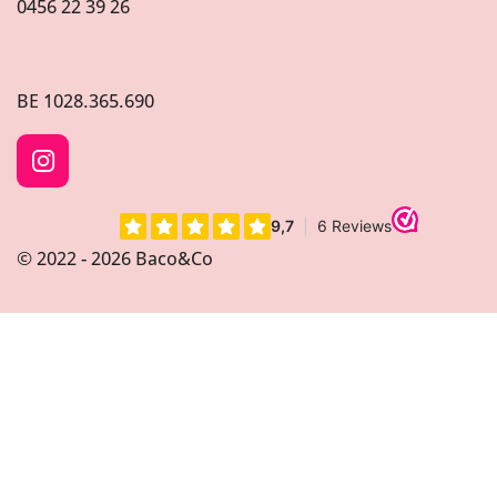
0456 22 39 26
BE
1028.365.690
I
n
s
t
© 2022 - 2026 Baco&Co
a
g
r
a
m