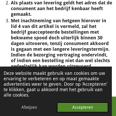
Als plaats van levering geldt het adres dat de
consument aan het bedrijf kenbaar heeft
gemaakt.
Met inachtneming van hetgeen hierover in
lid 4 van dit artikel is vermeld, zal het
bedrijf geaccepteerde bestellingen met
bekwame spoed doch uiterlijk binnen 30
dagen uitvoeren, tenzij consument akkoord
is gegaan met een langere leveringstermijn.
Indien de bezorging vertraging ondervindt,
of indien een bestelling niet dan wel slechts
gedeeltelijk kan worden uitgevoerd,
ontvangt de consument hiervan uiterlijk 30
Deze website maakt gebruik van cookies om uw
dagen nadat hij de bestelling geplaatst heeft
ervaring te verbeteren en op maat gemaakte
bericht. De consument heeft in dat geval het
advertenties weer te geven. Door op ‘Accepteren’
recht om de overeenkomst zonder kosten te
te klikken, gaat u akkoord met het gebruik van
ontbinden. De consument heeft geen recht
alle cookies.
op een schadevergoeding.
Alle levertermijnen zijn indicatief. Aan
Afwijzen
Accepteren
eventuele genoemde termijnen kan de