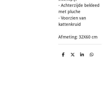
- Achterzijde bekleed
met pluche
- Voorzien van
kattenkruid
Afmeting: 32X60 cm
D
D
S
D
e
e
h
e
l
e
a
l
e
l
r
e
n
e
n