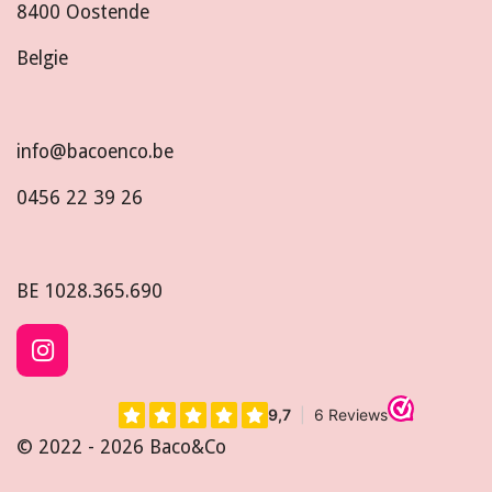
8400 Oostende
Belgie
info@bacoenco.be
0456 22 39 26
BE
1028.365.690
I
n
s
t
© 2022 - 2026 Baco&Co
a
g