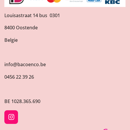
Louisastraat 14 bus 0301
8400 Oostende
Belgie
info@bacoenco.be
0456 22 39 26
BE
1028.365.690
I
n