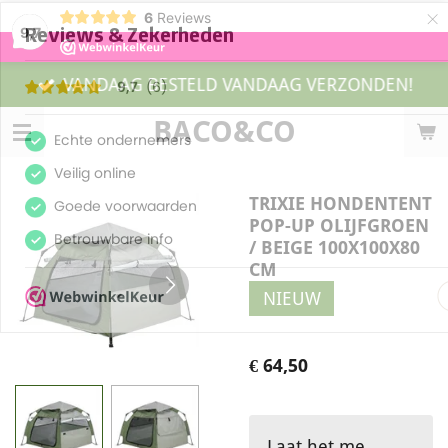
×
6
Reviews
9,7
VANDAAG BESTELD VANDAAG VERZONDEN!
BACO&CO
TRIXIE HONDENTENT
POP-UP OLIJFGROEN
/ BEIGE 100X100X80
CM
NIEUW
€ 64,50
Laat het me