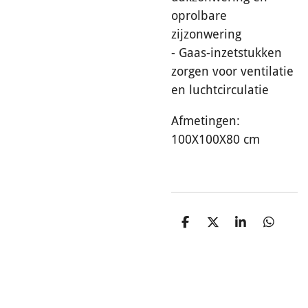
oprolbare
zijzonwering
- Gaas-inzetstukken
zorgen voor ventilatie
en luchtcirculatie
Afmetingen:
100X100X80 cm
D
D
S
D
e
e
h
e
l
e
a
l
e
l
r
e
n
e
n