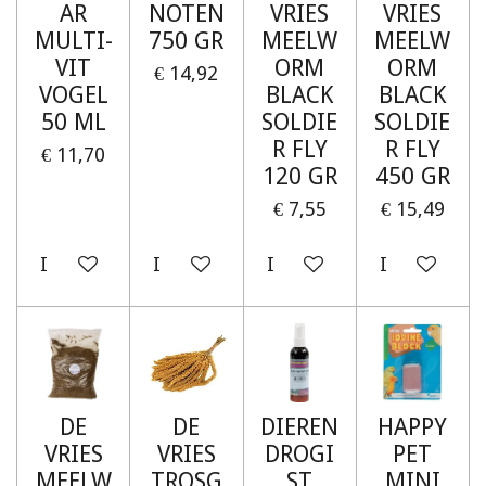
AR
NOTEN
VRIES
VRIES
MULTI-
750 GR
MEELW
MEELW
VIT
ORM
ORM
€ 14,92
VOGEL
BLACK
BLACK
50 ML
SOLDIE
SOLDIE
R FLY
R FLY
€ 11,70
120 GR
450 GR
€ 7,55
€ 15,49
In winkelwagen
In winkelwagen
In winkelwagen
In winkelw
DE
DE
DIEREN
HAPPY
VRIES
VRIES
DROGI
PET
MEELW
TROSG
ST
MINI