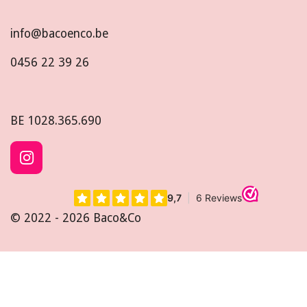
info@bacoenco.be
0456 22 39 26
BE
1028.365.690
I
n
s
t
© 2022 - 2026 Baco&Co
a
g
r
a
m