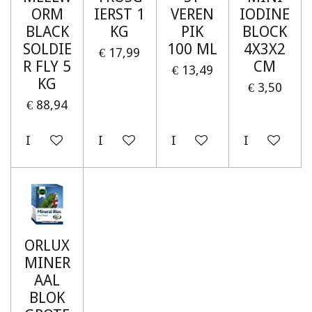
ORM
IERST 1
VEREN
IODINE
BLACK
KG
PIK
BLOCK
SOLDIE
100 ML
4X3X2
€ 17,99
R FLY 5
CM
€ 13,49
KG
€ 3,50
€ 88,94
In winkelwagen
In winkelwagen
In winkelwagen
In winkelw
ORLUX
MINER
AAL
BLOK