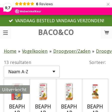
×
6
Reviews
9,7
VANDAAG BESTELD VANDAAG VERZONDEN!
BACO&CO
Home
»
Vogelkooien
»
Droogvoer/Zaden
»
Droogv
13 resultaten
Sorteer:
Uitverkocht
BEAPH
BEAPH
BEAPH
BEAPH