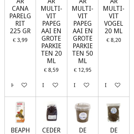
AR
AR
AR
AR
CANA
MULTI-
MULTI-
MULTI-
PARELG
VIT
VIT
VIT
RIT
PAPEG
PAPEG
VOGEL
225 GR
AAI EN
AAI EN
20 ML
GROTE
GROTE
€ 3,99
€ 8,20
PARKIE
PARKIE
TEN 20
TEN 50
ML
ML
€ 8,59
€ 12,95
Houd mij op de hoogte
In winkelwagen
In winkelwagen
In winkelw
BEAPH
CEDER
DE
DE