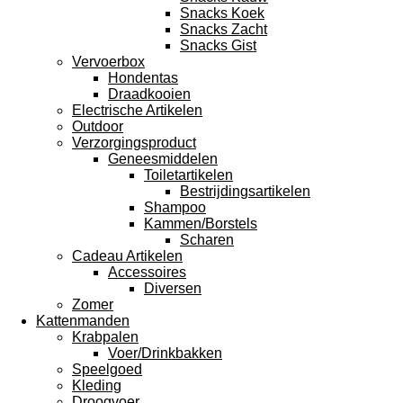
Snacks Koek
Snacks Zacht
Snacks Gist
Vervoerbox
Hondentas
Draadkooien
Electrische Artikelen
Outdoor
Verzorgingsproduct
Geneesmiddelen
Toiletartikelen
Bestrijdingsartikelen
Shampoo
Kammen/Borstels
Scharen
Cadeau Artikelen
Accessoires
Diversen
Zomer
Kattenmanden
Krabpalen
Voer/Drinkbakken
Speelgoed
Kleding
Droogvoer