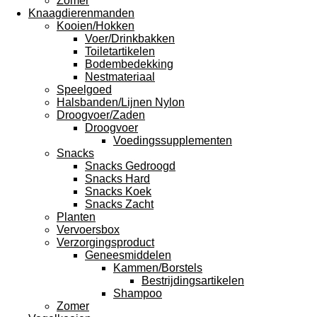
Zomer
Knaagdierenmanden
Kooien/Hokken
Voer/Drinkbakken
Toiletartikelen
Bodembedekking
Nestmateriaal
Speelgoed
Halsbanden/Lijnen Nylon
Droogvoer/Zaden
Droogvoer
Voedingssupplementen
Snacks
Snacks Gedroogd
Snacks Hard
Snacks Koek
Snacks Zacht
Planten
Vervoersbox
Verzorgingsproduct
Geneesmiddelen
Kammen/Borstels
Bestrijdingsartikelen
Shampoo
Zomer