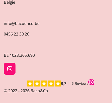
Belgie
info@bacoenco.be
0456 22 39 26
BE
1028.365.690
I
n
s
t
© 2022 - 2026 Baco&Co
a
g
r
a