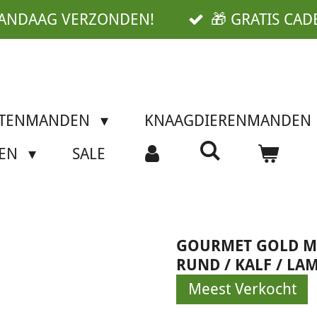
VANDAAG VERZONDEN!
🎁 GRATIS CAD
TTENMANDEN
KNAAGDIERENMANDEN
SEN
SALE
GOURMET GOLD MO
RUND / KALF / LA
Meest Verkocht