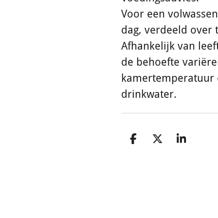
Voor een volwassen 
dag, verdeeld over 
Afhankelijk van leef
de behoefte variëre
kamertemperatuur e
drinkwater.
D
D
S
e
e
h
l
e
a
e
l
r
n
e