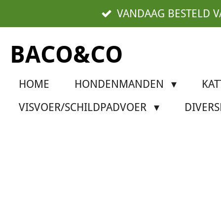
Ga
VANDAAG BESTELD 
direct
naar
BACO&CO
de
hoofdinhoud
HOME
HONDENMANDEN
KA
VISVOER/SCHILDPADVOER
DIVER