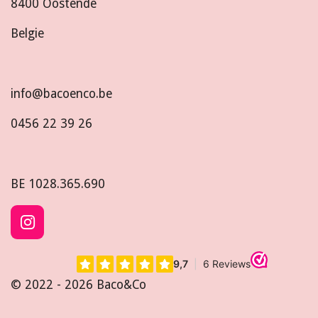
8400 Oostende
Belgie
info@bacoenco.be
0456 22 39 26
BE
1028.365.690
I
n
s
t
© 2022 - 2026 Baco&Co
a
g