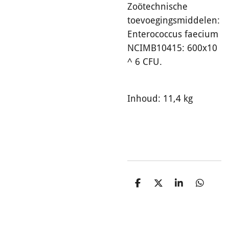
Zoötechnische
toevoegingsmiddelen:
Enterococcus faecium
NCIMB10415: 600x10
^ 6 CFU.
Inhoud: 11,4 kg
D
D
S
D
e
e
h
e
l
e
a
l
e
l
r
e
n
e
n