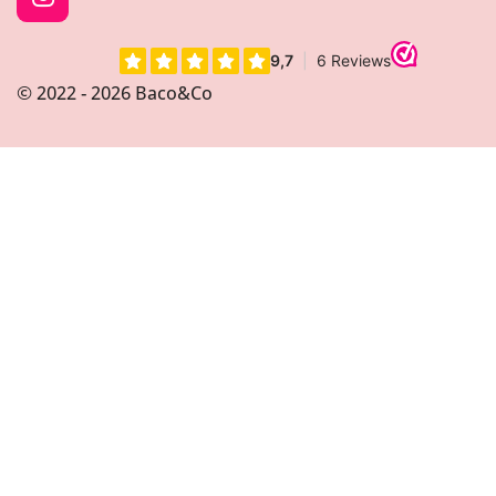
I
n
s
t
© 2022 - 2026 Baco&Co
a
g
r
a
m