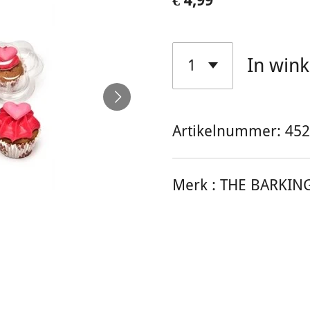
€ 4,99
In win
Artikelnummer:
452
Merk :
THE BARKIN