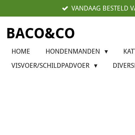
Ga
VANDAAG BESTELD 
direct
naar
BACO&CO
de
hoofdinhoud
HOME
HONDENMANDEN
KA
VISVOER/SCHILDPADVOER
DIVER