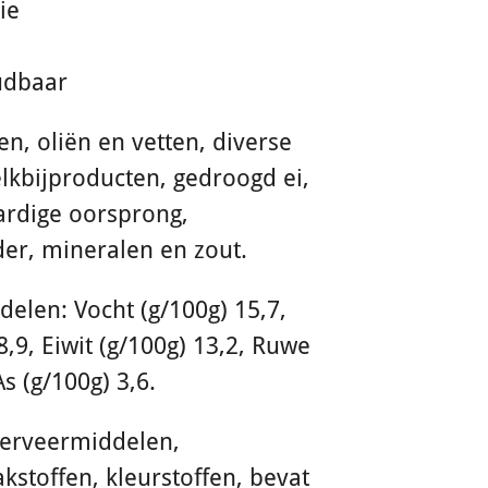
ie
udbaar
n, oliën en vetten, diverse
lkbijproducten, gedroogd ei,
ardige oorsprong,
r, mineralen en zout.
delen: Vocht (g/100g) 15,7,
 8,9, Eiwit (g/100g) 13,2, Ruwe
As (g/100g) 3,6.
erveermiddelen,
kstoffen, kleurstoffen, bevat