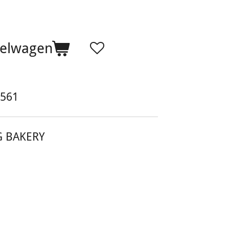
kelwagen
561
G BAKERY