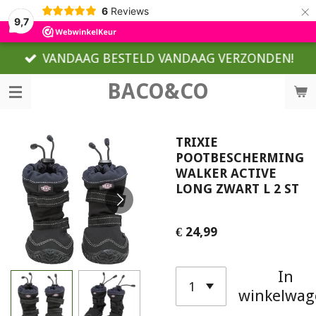
×
6
Reviews
9,7
VANDAAG BESTELD VANDAAG VERZONDEN!
BACO&CO
TRIXIE
POOTBESCHERMING
WALKER ACTIVE
LONG ZWART L 2 ST
€ 24,99
In
winkelwag