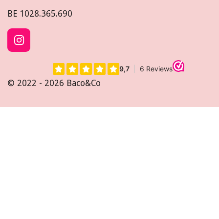
BE
1028.365.690
I
n
s
t
© 2022 - 2026 Baco&Co
a
g
r
a
m