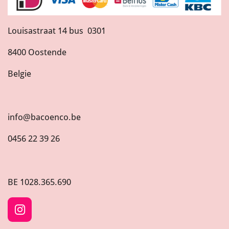
Louisastraat 14 bus 0301
8400 Oostende
Belgie
info@bacoenco.be
0456 22 39 26
BE
1028.365.690
I
n