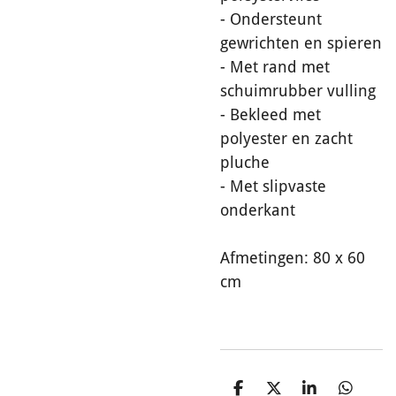
- Ondersteunt
gewrichten en spieren
- Met rand met
schuimrubber vulling
- Bekleed met
polyester en zacht
pluche
- Met slipvaste
onderkant
Afmetingen: 80 x 60
cm
D
D
S
D