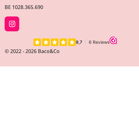
BE
1028.365.690
I
n
s
t
© 2022 - 2026 Baco&Co
a
g
r
a
m