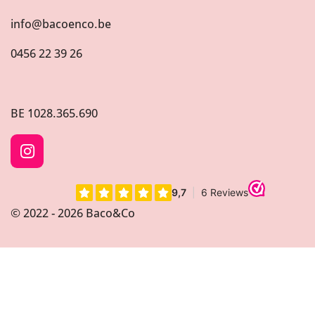
info@bacoenco.be
0456 22 39 26
BE
1028.365.690
I
n
s
t
© 2022 - 2026 Baco&Co
a
g
r
a
m