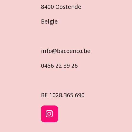
8400 Oostende
Belgie
info@bacoenco.be
0456 22 39 26
BE
1028.365.690
I
n