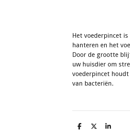
Het voederpincet is
hanteren en het voe
Door de grootte blij
uw huisdier om stre
voederpincet houdt 
van bacteriën.
D
D
S