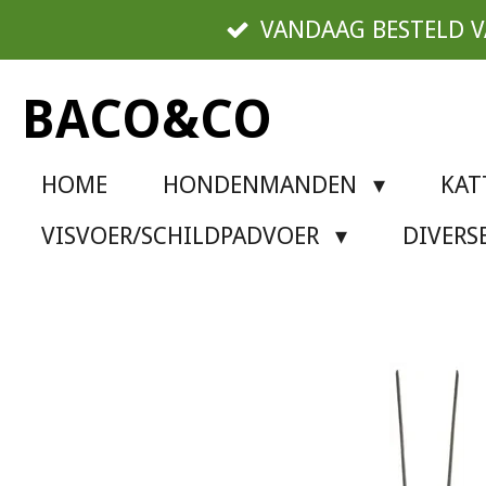
Ga
VANDAAG BESTELD 
direct
naar
BACO&CO
de
hoofdinhoud
HOME
HONDENMANDEN
KA
VISVOER/SCHILDPADVOER
DIVER