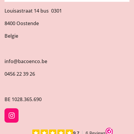
Louisastraat 14 bus 0301
8400 Oostende
Belgie
info@bacoenco.be
0456 22 39 26
BE
1028.365.690
I
n
s