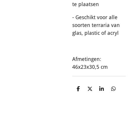
te plaatsen
- Geschikt voor alle
soorten terraria van
glas, plastic of acryl
Afmetingen:
46x23x30,5 cm
D
D
S
D
e
e
h
e
l
e
a
l
e
l
r
e
n
e
n