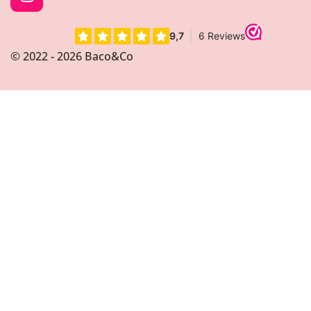
I
n
s
t
© 2022 - 2026 Baco&Co
a
g
r
a
m