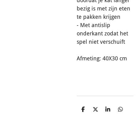
doordat je kat langer
bezig is met zijn eten
te pakken krijgen
- Met antislip
onderkant zodat het
spel niet verschuift
Afmeting: 40X30 cm
D
D
S
D
e
e
h
e
l
e
a
l
e
l
r
e
n
e
n