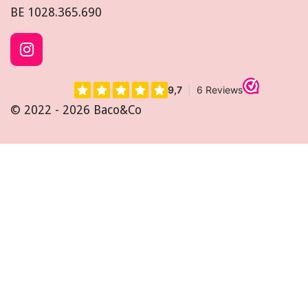
BE
1028.365.690
I
n
s
t
© 2022 - 2026 Baco&Co
a
g
r
a
m