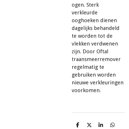
ogen. Sterk
verkleurde
ooghoeken dienen
dagelijks behandeld
te worden tot de
vlekken verdwenen
zijn. Door Oftal
traansmeerremover
regelmatig te
gebruiken worden
nieuwe verkleuringen
voorkomen.
D
D
S
D