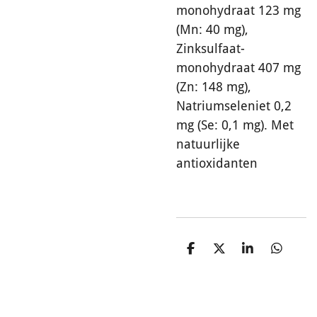
monohydraat 123 mg
(Mn: 40 mg),
Zinksulfaat-
monohydraat 407 mg
(Zn: 148 mg),
Natriumseleniet 0,2
mg (Se: 0,1 mg). Met
natuurlijke
antioxidanten
D
D
S
D
e
e
h
e
l
e
a
l
e
l
r
e
n
e
n