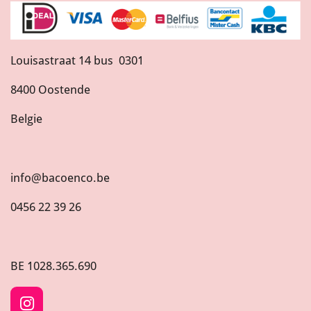
Louisastraat 14 bus 0301
8400 Oostende
Belgie
info@bacoenco.be
0456 22 39 26
BE
1028.365.690
I