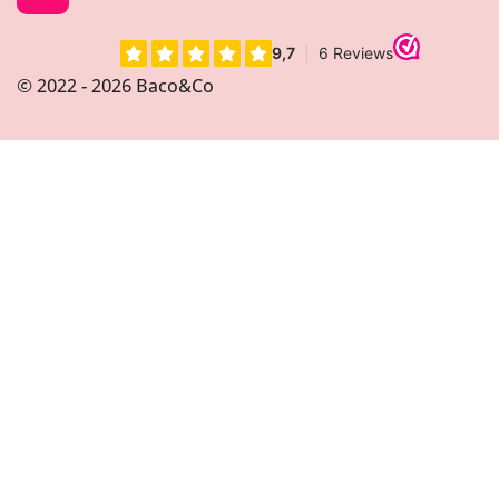
n
s
t
© 2022 - 2026 Baco&Co
a
g
r
a
m