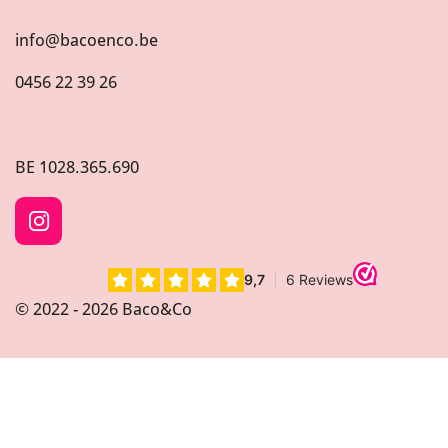
info@bacoenco.be
0456 22 39 26
BE
1028.365.690
I
n
s
t
© 2022 - 2026 Baco&Co
a
g
r
a
m