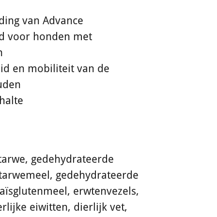
eding van Advance
eld voor honden met
n
id en mobiliteit van de
uden
halte
 tarwe, gedehydrateerde
t, tarwemeel, gedehydrateerde
maïsglutenmeel, erwtenvezels,
ijke eiwitten, dierlijk vet,