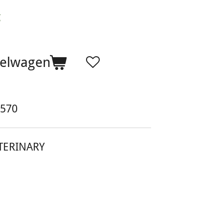
g
kelwagen
570
TERINARY