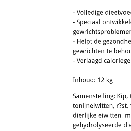
- Volledige dieetvo
- Speciaal ontwikk
gewrichtsprobleme
- Helpt de gezondhe
gewrichten te beho
- Verlaagd caloriege
Inhoud: 12 kg
Samenstelling: Kip,
tonijneiwitten, r?s
dierlijke eiwitten, 
gehydrolyseerde dierl