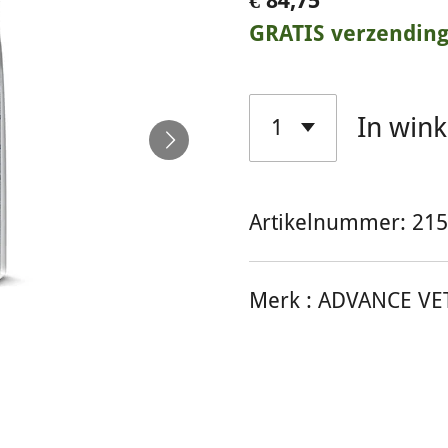
€ 84,75
GRATIS verzendin
In win
Artikelnummer:
215
Merk :
ADVANCE VE