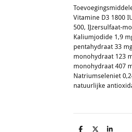
Toevoegingsmiddele
Vitamine D3 1800 IU
500, IJzersulfaat-m
Kaliumjodide 1,9 mg
pentahydraat 33 mg
monohydraat 123 mg
monohydraat 407 mg
Natriumseleniet 0,2
natuurlijke antioxi
D
D
S