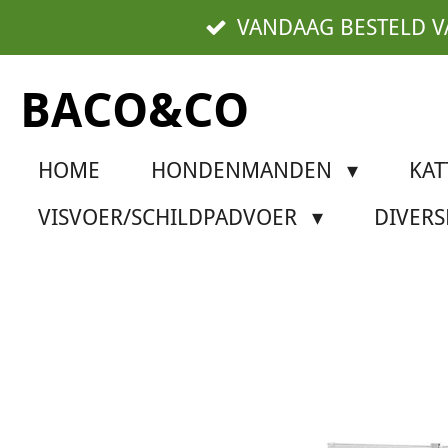
Ga
VANDAAG BESTELD 
direct
naar
BACO&CO
de
hoofdinhoud
HOME
HONDENMANDEN
KA
VISVOER/SCHILDPADVOER
DIVER