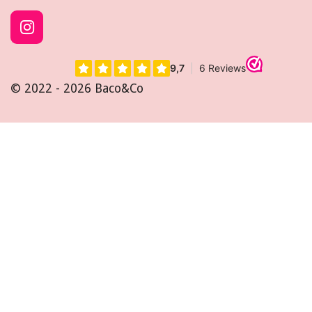
I
n
s
t
© 2022 - 2026 Baco&Co
a
g
r
a
m