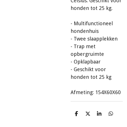
Celsius. Geschikt voor
honden tot 25 kg.
- Multifunctioneel
hondenhuis
- Twee slaapplekken
- Trap met
opbergruimte
- Opklapbaar
- Geschikt voor
honden tot 25 kg
Afmeting: 154X60X60
D
D
S
D
e
e
h
e
l
e
a
l