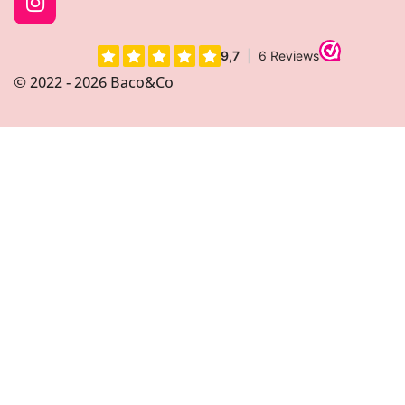
I
n
s
t
© 2022 - 2026 Baco&Co
a
g
r
a
m