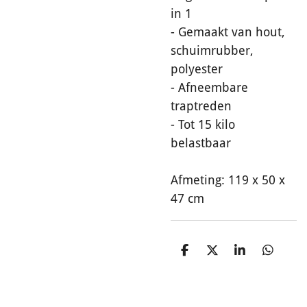
in 1
- Gemaakt van hout,
schuimrubber,
polyester
- Afneembare
traptreden
- Tot 15 kilo
belastbaar
Afmeting: 119 x 50 x
47 cm
D
D
S
D
e
e
h
e
l
e
a
l
e
l
r
e
n
e
n