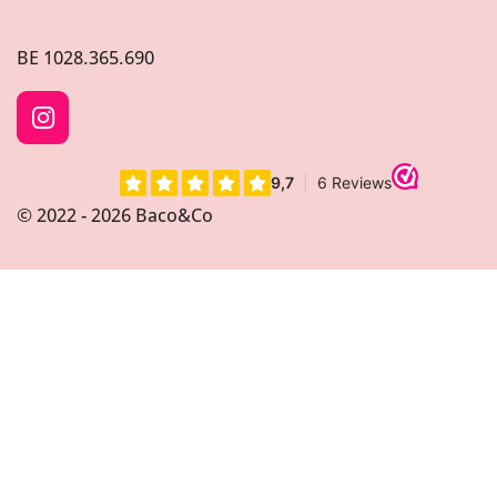
BE
1028.365.690
I
n
s
t
© 2022 - 2026 Baco&Co
a
g
r
a
m