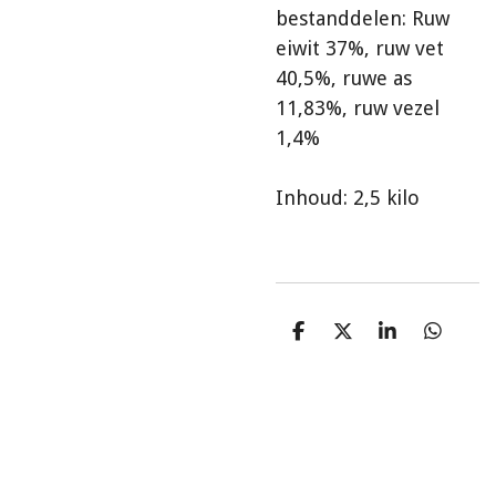
bestanddelen: Ruw
eiwit 37%, ruw vet
40,5%, ruwe as
11,83%, ruw vezel
1,4%
Inhoud: 2,5 kilo
D
D
S
D
e
e
h
e
l
e
a
l
e
l
r
e
n
e
n