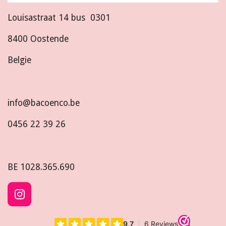
Louisastraat 14 bus 0301
8400 Oostende
Belgie
info@bacoenco.be
0456 22 39 26
BE
1028.365.690
I
n
s