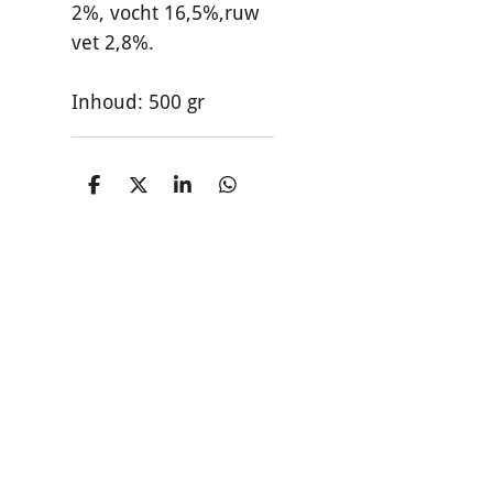
2%, vocht 16,5%,ruw
vet 2,8%.
Inhoud: 500 gr
D
D
S
D
e
e
h
e
l
e
a
l
e
l
r
e
n
e
n