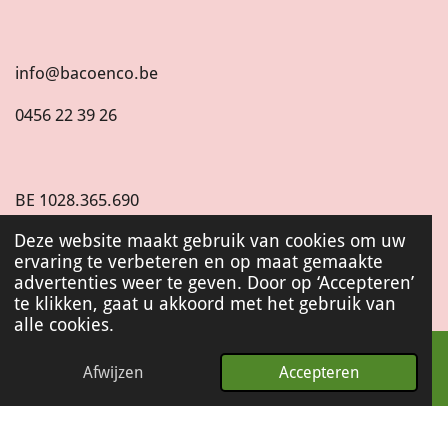
info@bacoenco.be
0456 22 39 26
BE
1028.365.690
Deze website maakt gebruik van cookies om uw
ervaring te verbeteren en op maat gemaakte
I
advertenties weer te geven. Door op ‘Accepteren’
n
te klikken, gaat u akkoord met het gebruik van
s
alle cookies.
t
© 2022 - 2026 Baco&Co
a
g
Afwijzen
Accepteren
r
a
m