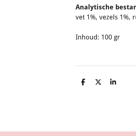
Analytische besta
vet 1%, vezels 1%, 
Inhoud: 100 gr
D
D
S
e
e
h
l
e
a
e
l
r
n
e