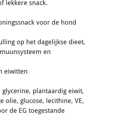
of lekkere snack.
loningssnack voor de hond
ling op het dagelijkse dieet,
immuunsysteem en
an eiwitten
 glycerine, plantaardig eiwit,
e olie, glucose, lecithine, VE,
oor de EG toegestande