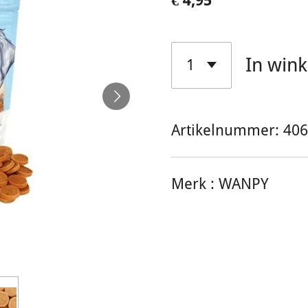
€ 4,95
In win
Artikelnummer:
406
Merk :
WANPY