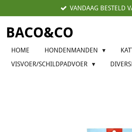
Ga
VANDAAG BESTELD 
direct
naar
BACO&CO
de
hoofdinhoud
HOME
HONDENMANDEN
KA
VISVOER/SCHILDPADVOER
DIVER