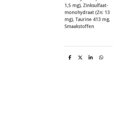
1,5 mg), Zinksulfaat-
monohydraat (Zn: 13
mg), Taurine 413 mg,
Smaakstoffen
D
D
S
D
e
e
h
e
l
e
a
l
e
l
r
e
n
e
n