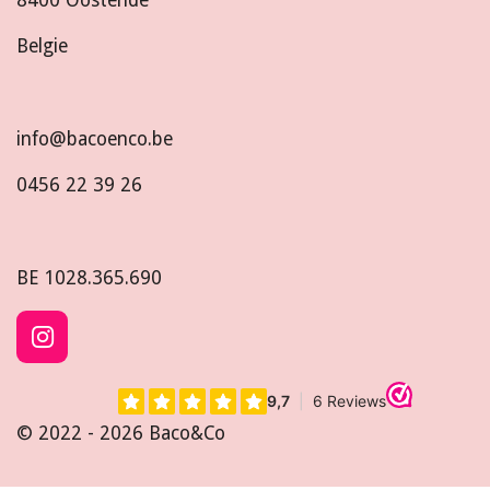
8400 Oostende
Belgie
info@bacoenco.be
0456 22 39 26
BE
1028.365.690
I
n
s
t
© 2022 - 2026 Baco&Co
a
g
r