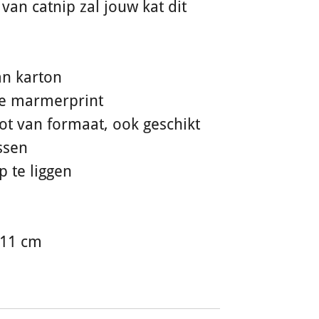
van catnip zal jouw kat dit
an karton
uke marmerprint
oot van formaat, ook geschikt
ssen
p te liggen
X11 cm