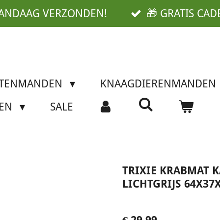
VANDAAG VERZONDEN!
🎁 GRATIS CAD
TTENMANDEN
KNAAGDIERENMANDEN
SEN
SALE
TRIXIE KRABMAT 
LICHTGRIJS 64X37