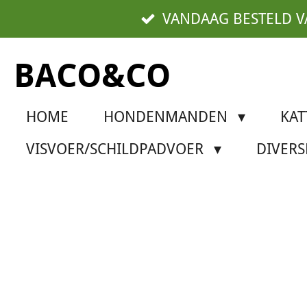
Ga
VANDAAG BESTELD 
direct
naar
BACO&CO
de
hoofdinhoud
HOME
HONDENMANDEN
KA
VISVOER/SCHILDPADVOER
DIVER