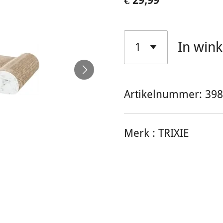
€ 29,99
In win
Artikelnummer:
398
Merk :
TRIXIE