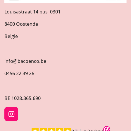
Louisastraat 14 bus 0301
8400 Oostende
Belgie
info@bacoenco.be
0456 22 39 26
BE
1028.365.690
I
n
s