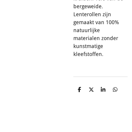
bergeweide.
Lenterollen zijn
gemaakt van 100%
natuurlijke
materialen zonder
kunstmatige
kleefstoffen.
D
D
S
D
e
e
h
e
l
e
a
l
e
l
r
e
n
e
n