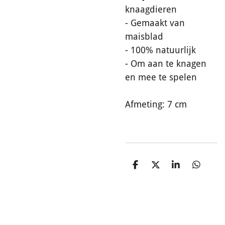
knaagdieren
- Gemaakt van
maisblad
- 100% natuurlijk
- Om aan te knagen
en mee te spelen
Afmeting: 7 cm
D
D
S
D
e
e
h
e
l
e
a
l
e
l
r
e
n
e
n