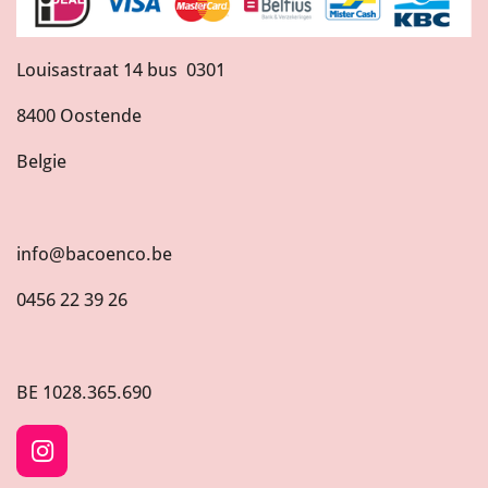
Louisastraat 14 bus 0301
8400 Oostende
Belgie
info@bacoenco.be
0456 22 39 26
BE
1028.365.690
I
n