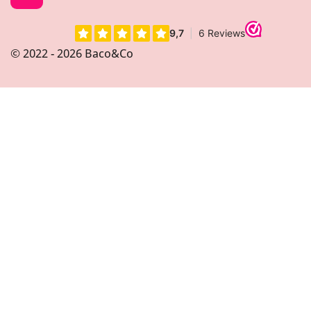
n
s
t
© 2022 - 2026 Baco&Co
a
g
r
a
m