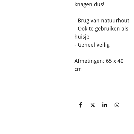
knagen dus!
- Brug van natuurhout
- Ook te gebruiken als
huisje
- Geheel veilig
Afmetingen: 65 x 40
cm
D
D
S
D
e
e
h
e
l
e
a
l
e
l
r
e
n
e
n