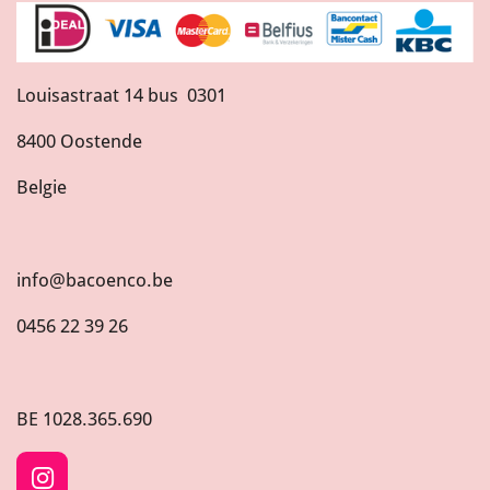
Louisastraat 14 bus 0301
8400 Oostende
Belgie
info@bacoenco.be
0456 22 39 26
BE
1028.365.690
I