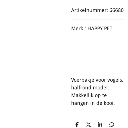
Artikelnummer:
66680
Merk :
HAPPY PET
Voerbakje voor vogels,
halfrond model.
Makkelijk op te
hangen in de kooi.
D
D
S
D