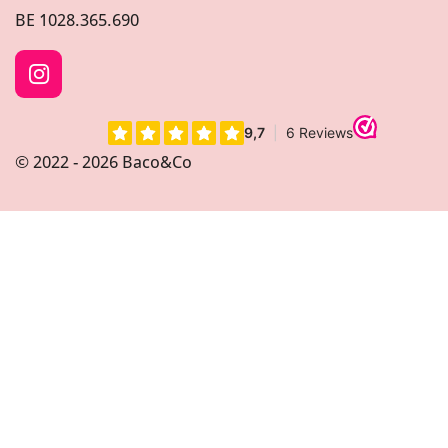
BE
1028.365.690
I
n
s
t
© 2022 - 2026 Baco&Co
a
g
r
a
m