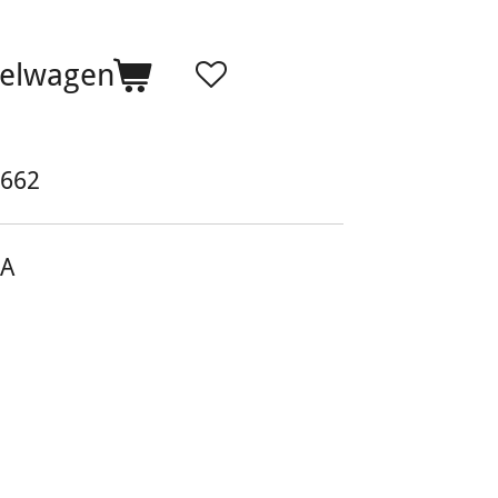
kelwagen
662
GA