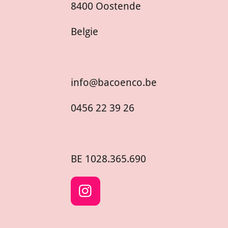
8400 Oostende
Belgie
info@bacoenco.be
0456 22 39 26
BE
1028.365.690
I
n
s