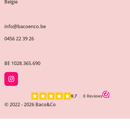
Belgie
info@bacoenco.be
0456 22 39 26
BE
1028.365.690
I
n
s
t
© 2022 - 2026 Baco&Co
a
g
r
a