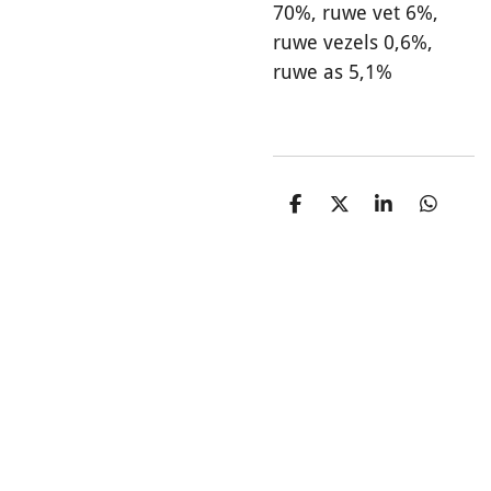
70%, ruwe vet 6%,
ruwe vezels 0,6%,
ruwe as 5,1%
D
D
S
D
e
e
h
e
l
e
a
l
e
l
r
e
n
e
n