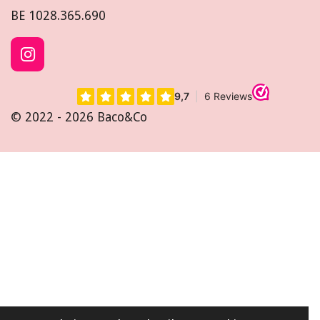
BE
1028.365.690
I
n
s
t
© 2022 - 2026 Baco&Co
a
g
r
a
m