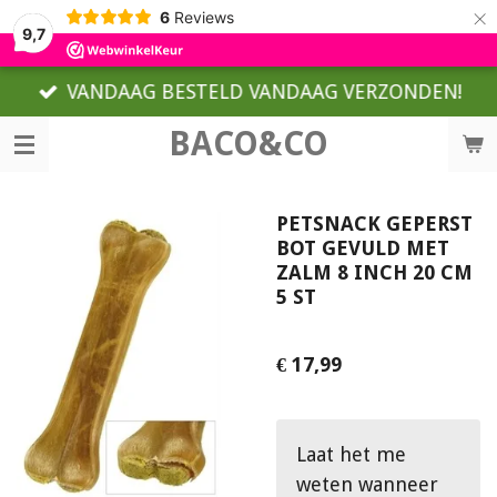
×
6
Reviews
9,7
VANDAAG BESTELD VANDAAG VERZONDEN!
BACO&CO
PETSNACK GEPERST
BOT GEVULD MET
ZALM 8 INCH 20 CM
5 ST
€ 17,99
Laat het me
weten wanneer