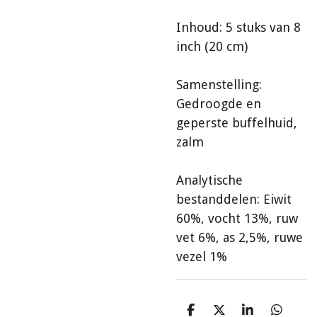
Inhoud: 5 stuks van 8
inch (20 cm)
Samenstelling:
Gedroogde en
geperste buffelhuid,
zalm
Analytische
bestanddelen: Eiwit
60%, vocht 13%, ruw
vet 6%, as 2,5%, ruwe
vezel 1%
D
D
S
D