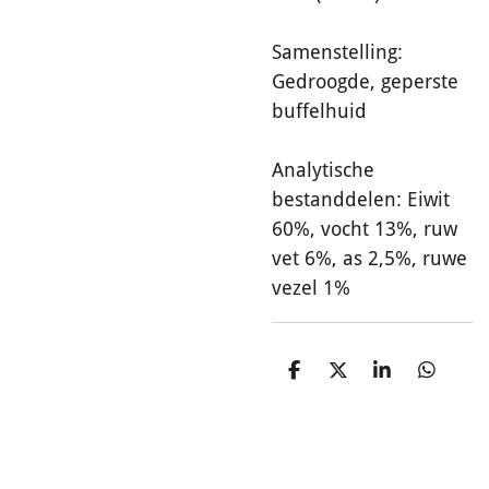
Samenstelling:
Gedroogde, geperste
buffelhuid
Analytische
bestanddelen: Eiwit
60%, vocht 13%, ruw
vet 6%, as 2,5%, ruwe
vezel 1%
D
D
S
D
e
e
h
e
l
e
a
l
e
l
r
e
n
e
n