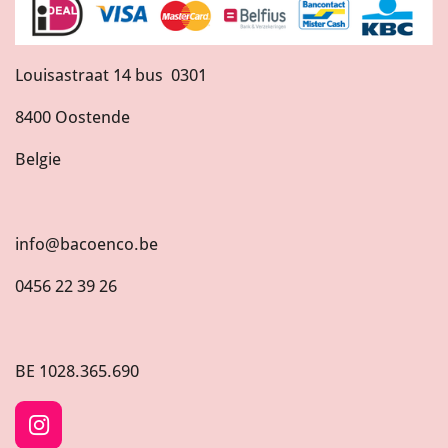
Louisastraat 14 bus 0301
8400 Oostende
Belgie
info@bacoenco.be
0456 22 39 26
BE
1028.365.690
I