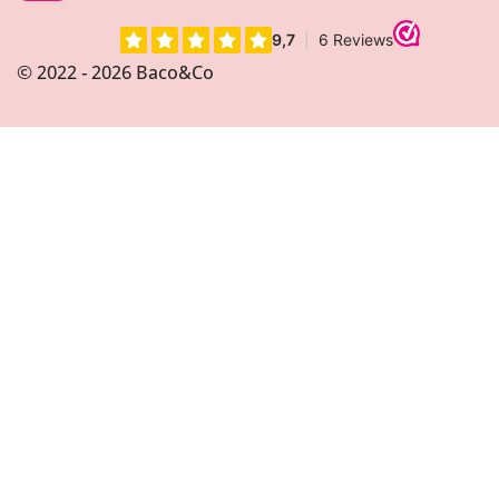
n
s
t
© 2022 - 2026 Baco&Co
a
g
r
a
m