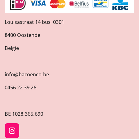
Louisastraat 14 bus 0301
8400 Oostende
Belgie
info@bacoenco.be
0456 22 39 26
BE
1028.365.690
I