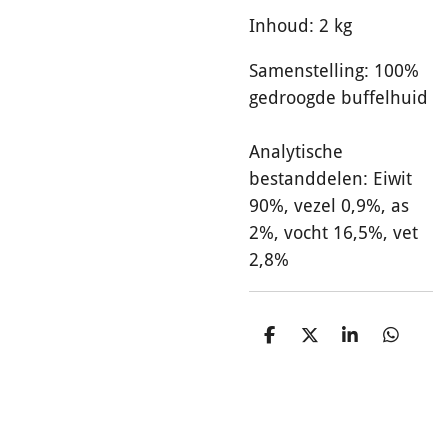
Inhoud: 2 kg
Samenstelling: 100%
gedroogde buffelhuid
Analytische
bestanddelen: Eiwit
90%, vezel 0,9%, as
2%, vocht 16,5%, vet
2,8%
D
D
S
D
e
e
h
e
l
e
a
l
e
l
r
e
n
e
n