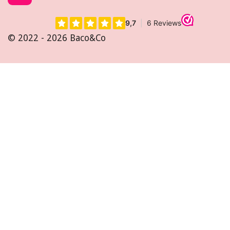
n
s
t
© 2022 - 2026 Baco&Co
a
g
r
a
m