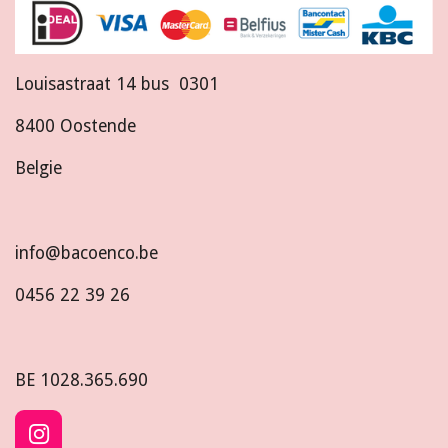
Louisastraat 14 bus 0301
8400 Oostende
Belgie
info@bacoenco.be
0456 22 39 26
BE
1028.365.690
I