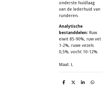
onderste huidlaag
van de lederhuid van
runderen.
Analytische
bestanddelen:
Ruw
eiwit 85-90%, ruw vet
1-2%, ruwe vezels
0,5%, vocht 10-12%.
Maat: L
D
D
S
D
e
e
h
e
l
e
a
l
e
l
r
e
n
e
n