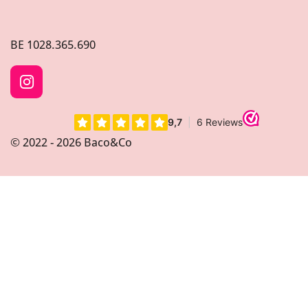
BE
1028.365.690
I
n
s
t
© 2022 - 2026 Baco&Co
a
g
r
a
m